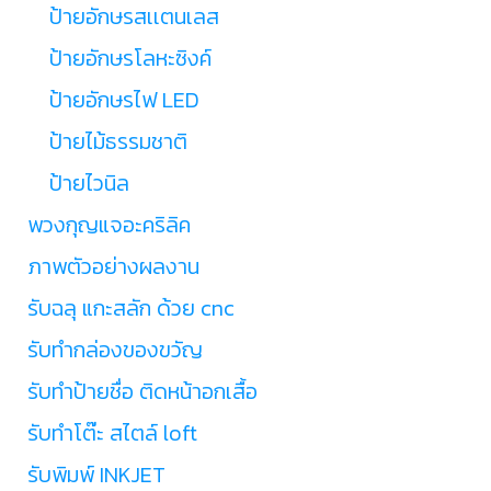
ป้ายอักษรสเเตนเลส
ป้ายอักษรโลหะซิงค์
ป้ายอักษรไฟ LED
ป้ายไม้ธรรมชาติ
ป้ายไวนิล
พวงกุญแจอะคริลิค
ภาพตัวอย่างผลงาน
รับฉลุ แกะสลัก ด้วย cnc
รับทำกล่องของขวัญ
รับทำป้ายชื่อ ติดหน้าอกเสื้อ
รับทำโต๊ะ สไตล์ loft
รับพิมพ์ INKJET