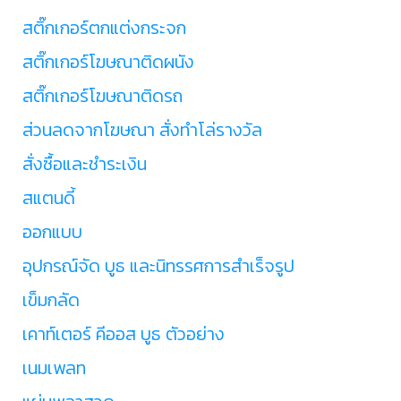
สติ๊กเกอร์ตกแต่งกระจก
สติ๊กเกอร์โฆษณาติดผนัง
สติ๊กเกอร์โฆษณาติดรถ
ส่วนลดจากโฆษณา สั่งทำโล่รางวัล
สั่งซื้อและชำระเงิน
สแตนดี้
ออกแบบ
อุปกรณ์จัด บูธ และนิทรรศการสำเร็จรูป
เข็มกลัด
เคาท์เตอร์ คีออส บูธ ตัวอย่าง
เนมเพลท