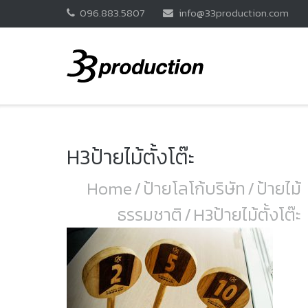
Skip
096.883.5807
info@33production.com
to
content
H3ป้ายไม้ตั้งโต๊ะ
Home
/
ป้ายโลโก้บริษัท
/
ป้ายไม้
ธรรมชาติ
/
H3ป้ายไม้ตั้งโต๊ะ