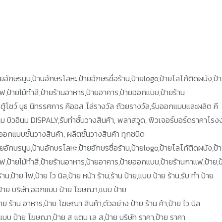
,ป้ายอักษรนูน,ป้านอักษรโลหะ,ป้ายอักษรชื่อร้าน,ป้ายlogo,ป้ายโลโก้ติดผนัง,ป้
ยไฟ,ป้ายไม้ทำสี,ป้ายร้านอาหาร,ป้ายอาคาร,ป้ายออกแบบ,ป้ายร้าน
ตู้โชว์ บูธ นิทรรศการ คีออส โล่รางวัล ถ้วยรางวัล,รับออกแบบและผลิต คี
กม บิวอินม DISPALY,รับทำชั้นวางสินค้า, พลาสวูด, ฟิวเจอร์บอร์ดราคาโรง
ออกแบบชั้นวางสินค้า, ผลิตชั้นวางสินค้า ทุกชนิด
,ป้ายอักษรนูน,ป้านอักษรโลหะ,ป้ายอักษรชื่อร้าน,ป้ายlogo,ป้ายโลโก้ติดผนัง,ป้
ยไฟ,ป้ายไม้ทำสี,ป้ายร้านอาหาร,ป้ายอาคาร,ป้ายออกแบบ,ป้ายร้านกาแฟ,ป้าย,ป
น,ป้าย ไฟ,ป้าย ไว นิล,ป้าย หน้า ร้าน,ร้าน ป้าย,แบบ ป้าย ร้าน,รับ ทำ ป้าย
ฟ,ป้าย บริษัท,ออกแบบ ป้าย โฆษณา,แบบ ป้าย
ป้าย ร้าน อาหาร,ป้าย โฆษณา สินค้า,ตัวอย่าง ป้าย ร้าน ค้า,ป้าย ไว นิล
,แบบ ป้าย โฆษณา,ป้าย ส แตน เล ส,ป้าย บริษัท ราคา,ป้าย ราคา