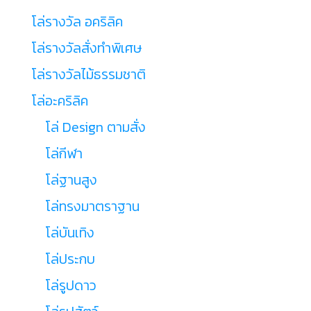
โล่รางวัล อคริลิค
โล่รางวัลสั่งทำพิเศษ
โล่รางวัลไม้ธรรมชาติ
โล่อะคริลิค
โล่ Design ตามสั่ง
โล่กีฬา
โล่ฐานสูง
โล่ทรงมาตราฐาน
โล่บันเทิง
โล่ประกบ
โล่รูปดาว