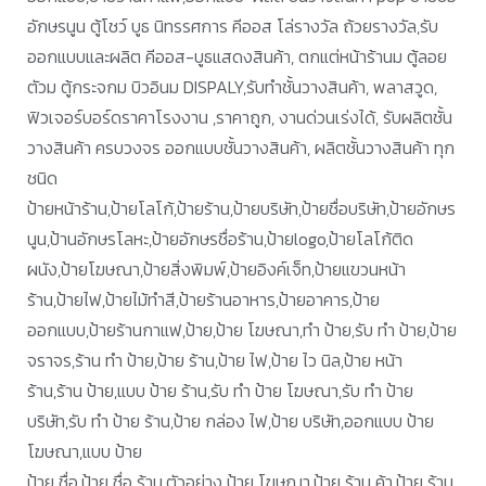
อักษรนูน ตู้โชว์ บูธ นิทรรศการ คีออส โล่รางวัล ถ้วยรางวัล,รับ
ออกแบบและผลิต คีออส-บูธแสดงสินค้า, ตกแต่หน้าร้านม ตู้ลอย
ตัวม ตู้กระจกม บิวอินม DISPALY,รับทำชั้นวางสินค้า, พลาสวูด,
ฟิวเจอร์บอร์ดราคาโรงงาน ,ราคาถูก, งานด่วนเร่งได้, รับผลิตชั้น
วางสินค้า ครบวงจร ออกแบบชั้นวางสินค้า, ผลิตชั้นวางสินค้า ทุก
ชนิด
ป้ายหน้าร้าน,ป้ายโลโก้,ป้ายร้าน,ป้ายบริษัท,ป้ายชื่อบริษัท,ป้ายอักษร
นูน,ป้านอักษรโลหะ,ป้ายอักษรชื่อร้าน,ป้ายlogo,ป้ายโลโก้ติด
ผนัง,ป้ายโฆษณา,ป้ายสิ่งพิมพ์,ป้ายอิงค์เจ็ท,ป้ายแขวนหน้า
ร้าน,ป้ายไฟ,ป้ายไม้ทำสี,ป้ายร้านอาหาร,ป้ายอาคาร,ป้าย
ออกแบบ,ป้ายร้านกาแฟ,ป้าย,ป้าย โฆษณา,ทำ ป้าย,รับ ทำ ป้าย,ป้าย
จราจร,ร้าน ทำ ป้าย,ป้าย ร้าน,ป้าย ไฟ,ป้าย ไว นิล,ป้าย หน้า
ร้าน,ร้าน ป้าย,แบบ ป้าย ร้าน,รับ ทำ ป้าย โฆษณา,รับ ทำ ป้าย
บริษัท,รับ ทำ ป้าย ร้าน,ป้าย กล่อง ไฟ,ป้าย บริษัท,ออกแบบ ป้าย
โฆษณา,แบบ ป้าย
ป้าย ชื่อ,ป้าย ชื่อ ร้าน,ตัวอย่าง ป้าย โฆษณา,ป้าย ร้าน ค้า,ป้าย ร้าน