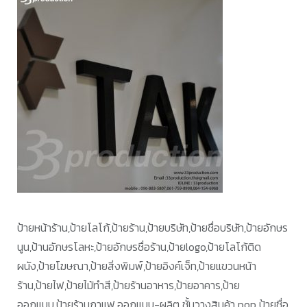
ป้ายหน้าร้าน,ป้ายโลโก้,ป้ายร้าน,ป้ายบริษัท,ป้ายชื่อบริษัท,ป้ายอักษร
นูน,ป้านอักษรโลหะ,ป้ายอักษรชื่อร้าน,ป้ายlogo,ป้ายโลโก้ติด
ผนัง,ป้ายโฆษณา,ป้ายสิ่งพิมพ์,ป้ายอิงค์เจ็ท,ป้ายแขวนหน้า
ร้าน,ป้ายไฟ,ป้ายไม้ทำสี,ป้ายร้านอาหาร,ป้ายอาคาร,ป้าย
ออกแบบ,ป้ายร้านกาแฟ,ออกแบบ-ผลิต ชั้นวางสินค้า pop ป้ายชื่อ