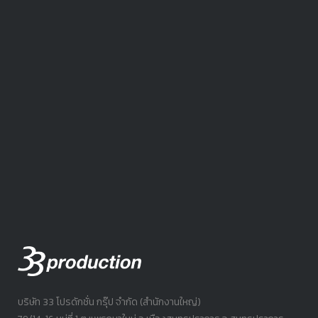
บริษัท 33 โปรดักชั่น กรุ๊ป จำกัด (สำนักงานใหญ่)