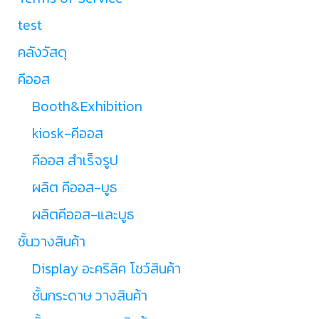
test
คลังวัสดุ
คีออส
Booth&Exhibition
kiosk-คีออส
คีออส สำเร็จรูป
ผลิต คีออส-บูธ
ผลิตคีออส-และบูธ
ชั้นวางสินค้า
Display อะคริลิค โชว์สินค้า
ชั้นกระดาษ วางสินค้า