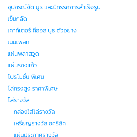
อุปกรณ์จัด บูธ และนิทรรศการสำเร็จรูป
เข็มกลัด
เคาท์เตอร์ คีออส บูธ ตัวอย่าง
เนมเพลท
แผ่นพลาสวูด
แผ่นรองแก้ว
โปรโมชั่น พิเศษ
โล่ทรงสูง ราคาพิเศษ
โล่รางวัล
กล่องใส่โล่รางวัล
เหรียญรางวัล อคริลิค
แผ่นประกาศรางวัล