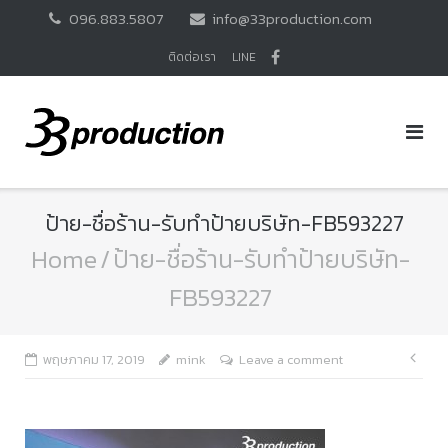
Skip
096.883.5807
info@33production.com
to
content
ติดต่อเรา
LINE
ป้าย-ชื่อร้าน-รับทำป้ายบริษัท-FB593227
Home
/
ป้าย-ชื่อร้าน-รับทำป้ายบริษัท-
FB593227
แนะ
พฤษภาคม 17, 2019
mink
Leave a comment
เรื่อ