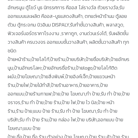
อักษรนูน ตู้โชว์ บูธ นิทรรศการ คีออส โล่รางวัล ถ้วยรางวัล,รับ
ออกแบบและผลิต คีออส-บูธแสดงสินค้า, ตกแต่หน้าร้านม ตู้ลอย
ตัวม ตู้กระจกม บิวอินม DISPALY,รับทำชั้นวางสินค้า, พลาสวูด,
ฟิวเจอร์บอร์ดราคาโรงงาน ,ราคาถูก, งานด่วนเร่งได้, รับผลิตชั้น
วางสินค้า ครบวงจร ออกแบบชั้นวางสินค้า, ผลิตชั้นวางสินค้า ทุก
ชนิด
ป้ายหน้าร้าน,ป้ายโลโก้,ป้ายร้าน,ป้ายบริษัท,ป้ายชื่อบริษัท,ป้ายอักษร
นูน,ป้านอักษรโลหะ,ป้ายอักษรชื่อร้าน,ป้ายlogo,ป้ายโลโก้ติด
ผนัง,ป้ายโฆษณา,ป้ายสิ่งพิมพ์,ป้ายอิงค์เจ็ท,ป้ายแขวนหน้า
ร้าน,ป้ายไฟ,ป้ายไม้ทำสี,ป้ายร้านอาหาร,ป้ายอาคาร,ป้าย
ออกแบบ,ป้ายร้านกาแฟ,ป้าย,ป้าย โฆษณา,ทำ ป้าย,รับ ทำ ป้าย,ป้าย
จราจร,ร้าน ทำ ป้าย,ป้าย ร้าน,ป้าย ไฟ,ป้าย ไว นิล,ป้าย หน้า
ร้าน,ร้าน ป้าย,แบบ ป้าย ร้าน,รับ ทำ ป้าย โฆษณา,รับ ทำ ป้าย
บริษัท,รับ ทำ ป้าย ร้าน,ป้าย กล่อง ไฟ,ป้าย บริษัท,ออกแบบ ป้าย
โฆษณา,แบบ ป้าย
ป้าย ชื่อ,ป้าย ชื่อ ร้าน,ตัวอย่าง ป้าย โฆษณา,ป้าย ร้าน ค้า,ป้าย ร้าน