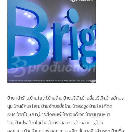
ป้ายหน้าร้าน,ป้ายโลโก้,ป้ายร้าน,ป้ายบริษัท,ป้ายชื่อบริษัท,ป้ายอักษร
นูน,ป้านอักษรโลหะ,ป้ายอักษรชื่อร้าน,ป้ายlogo,ป้ายโลโก้ติด
ผนัง,ป้ายโฆษณา,ป้ายสิ่งพิมพ์,ป้ายอิงค์เจ็ท,ป้ายแขวนหน้า
ร้าน,ป้ายไฟ,ป้ายไม้ทำสี,ป้ายร้านอาหาร,ป้ายอาคาร,ป้าย
ออกแบบ,ป้ายร้านกาแฟ,ออกแบบ-ผลิต ชั้นวางสินค้า pop ป้ายชื่อ