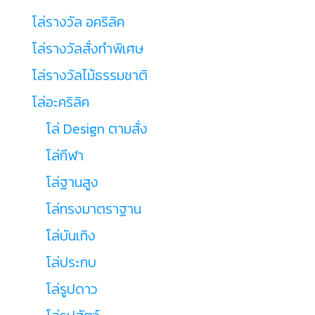
โล่รางวัล อคริลิค
โล่รางวัลสั่งทำพิเศษ
โล่รางวัลไม้ธรรมชาติ
โล่อะคริลิค
โล่ Design ตามสั่ง
โล่กีฬา
โล่ฐานสูง
โล่ทรงมาตราฐาน
โล่บันเทิง
โล่ประกบ
โล่รูปดาว