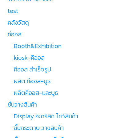
test
คลังวัสดุ
คีออส
Booth&Exhibition
kiosk-คีออส
คีออส สำเร็จรูป
ผลิต คีออส-บูธ
ผลิตคีออส-และบูธ
ชั้นวางสินค้า
Display อะคริลิค โชว์สินค้า
ชั้นกระดาษ วางสินค้า