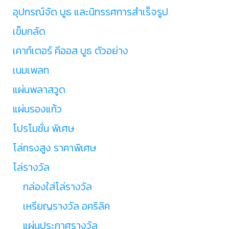
อุปกรณ์จัด บูธ และนิทรรศการสำเร็จรูป
เข็มกลัด
เคาท์เตอร์ คีออส บูธ ตัวอย่าง
เนมเพลท
แผ่นพลาสวูด
แผ่นรองแก้ว
โปรโมชั่น พิเศษ
โล่ทรงสูง ราคาพิเศษ
โล่รางวัล
กล่องใส่โล่รางวัล
เหรียญรางวัล อคริลิค
แผ่นประกาศรางวัล