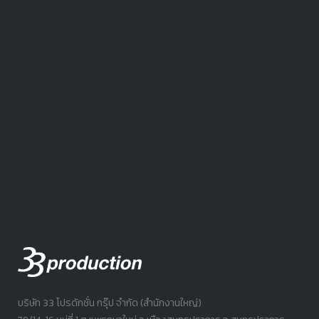
บริษัท 33 โปรดักชั่น กรุ๊ป จำกัด (สำนักงานใหญ่)