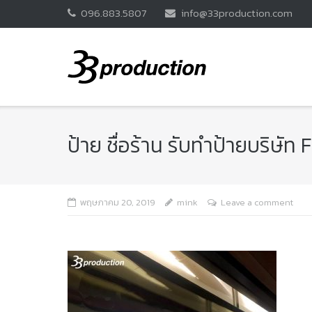
Skip
096.883.5807
info@33production.com
to
content
ป้าย ชื่อร้าน รับทำป้ายบริษัท
พฤษภาคม 20, 2019
mink
Leave a comment