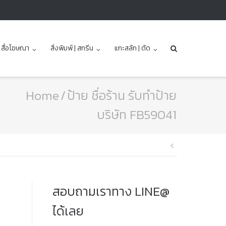
| สื่อโฆษณา
สิ่งพิมพ์ | สกรีน
แกะสลัก | ตัด
Home
/
ป้าย ชื่อร้าน รับทำป้าย
บริษัท FB59041
แนะแนว
เรื่อง
สอบถามเราทาง LINE@
ได้เลย