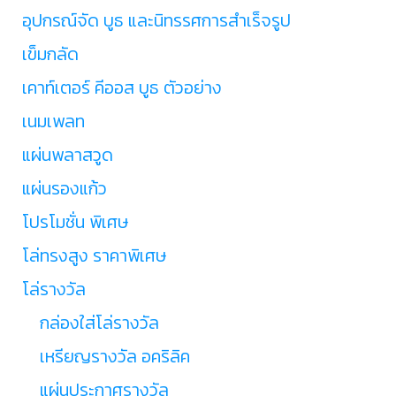
อุปกรณ์จัด บูธ และนิทรรศการสำเร็จรูป
เข็มกลัด
เคาท์เตอร์ คีออส บูธ ตัวอย่าง
เนมเพลท
แผ่นพลาสวูด
แผ่นรองแก้ว
โปรโมชั่น พิเศษ
โล่ทรงสูง ราคาพิเศษ
โล่รางวัล
กล่องใส่โล่รางวัล
เหรียญรางวัล อคริลิค
แผ่นประกาศรางวัล