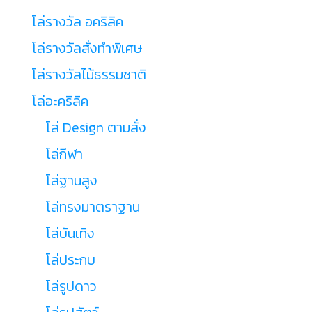
โล่รางวัล อคริลิค
โล่รางวัลสั่งทำพิเศษ
โล่รางวัลไม้ธรรมชาติ
โล่อะคริลิค
โล่ Design ตามสั่ง
โล่กีฬา
โล่ฐานสูง
โล่ทรงมาตราฐาน
โล่บันเทิง
โล่ประกบ
โล่รูปดาว