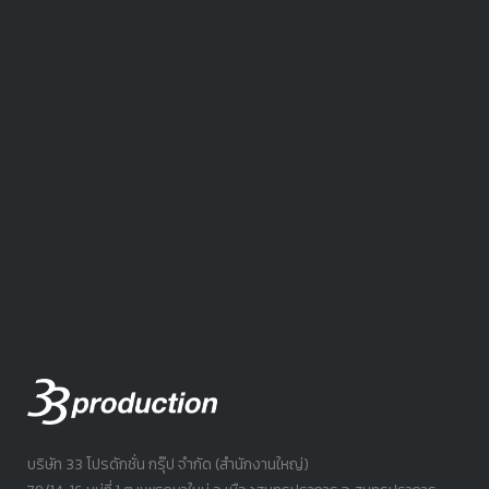
บริษัท 33 โปรดักชั่น กรุ๊ป จำกัด (สำนักงานใหญ่)