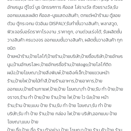
อักษรนูน ตู้โชว์ บูธ นิทรรศการ คีออส โล่รางวัล ถ้วยรางวัล,รับ
ออกแบบและผลิต คีออส-บูธแสดงสินค้า, ตกแต่หน้าร้านม ตู้ลอย
ตัวม ตู้กระจกม บิวอินม DISPALY,รับทำชั้นวางสินค้า, พลาสวูด,
ฟิวเจอร์บอร์ดราคาโรงงาน ,ราคาถูก, งานด่วนเร่งได้, รับผลิตชั้น
วางสินค้า ครบวงจร ออกแบบชั้นวางสินค้า, ผลิตชั้นวางสินค้า ทุก
ชนิด
ป้ายหน้าร้าน,ป้ายโลโก้,ป้ายร้าน,ป้ายบริษัท,ป้ายชื่อบริษัท,ป้ายอักษร
นูน,ป้านอักษรโลหะ,ป้ายอักษรชื่อร้าน,ป้ายlogo,ป้ายโลโก้ติด
ผนัง,ป้ายโฆษณา,ป้ายสิ่งพิมพ์,ป้ายอิงค์เจ็ท,ป้ายแขวนหน้า
ร้าน,ป้ายไฟ,ป้ายไม้ทำสี,ป้ายร้านอาหาร,ป้ายอาคาร,ป้าย
ออกแบบ,ป้ายร้านกาแฟ,ป้าย,ป้าย โฆษณา,ทำ ป้าย,รับ ทำ ป้าย,ป้าย
จราจร,ร้าน ทำ ป้าย,ป้าย ร้าน,ป้าย ไฟ,ป้าย ไว นิล,ป้าย หน้า
ร้าน,ร้าน ป้าย,แบบ ป้าย ร้าน,รับ ทำ ป้าย โฆษณา,รับ ทำ ป้าย
บริษัท,รับ ทำ ป้าย ร้าน,ป้าย กล่อง ไฟ,ป้าย บริษัท,ออกแบบ ป้าย
โฆษณา,แบบ ป้าย
ป้าย ชื่อ,ป้าย ชื่อ ร้าน,ตัวอย่าง ป้าย โฆษณา,ป้าย ร้าน ค้า,ป้าย ร้าน