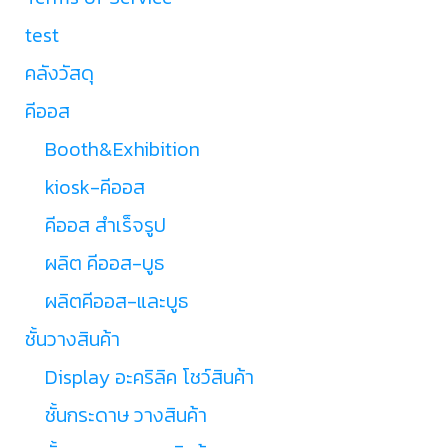
test
คลังวัสดุ
คีออส
Booth&Exhibition
kiosk-คีออส
คีออส สำเร็จรูป
ผลิต คีออส-บูธ
ผลิตคีออส-และบูธ
ชั้นวางสินค้า
Display อะคริลิค โชว์สินค้า
ชั้นกระดาษ วางสินค้า