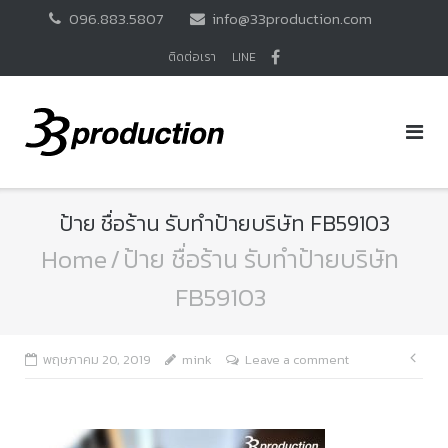
Skip
096.883.5807
info@33production.com
to
content
ติดต่อเรา
LINE
ป้าย ชื่อร้าน รับทำป้ายบริษัท FB59103
Home
/
ป้าย ชื่อร้าน รับทำป้ายบริษัท
FB59103
แนะ
พฤษภาคม 20, 2019
mink
Leave a comment
เรื่อ