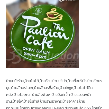
ป้ายหน้าร้าน,ป้ายโลโก้,ป้ายร้าน,ป้ายบริษัท,ป้ายชื่อบริษัท,ป้ายอักษร
นูน,ป้านอักษรโลหะ,ป้ายอักษรชื่อร้าน,ป้ายlogo,ป้ายโลโก้ติด
ผนัง,ป้ายโฆษณา,ป้ายสิ่งพิมพ์,ป้ายอิงค์เจ็ท,ป้ายแขวนหน้า
ร้าน,ป้ายไฟ,ป้ายไม้ทำสี,ป้ายร้านอาหาร,ป้ายอาคาร,ป้าย
ออกแบบ,ป้ายร้านกาแฟ,ออกแบบ-ผลิต ชั้นวางสินค้า pop ป้ายชื่อ