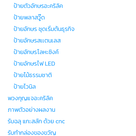
ป้ายตัวอักษรอะคริลิค
ป้ายพลาสวู๊ด
ป้ายอักษร ชุดเริ่มต้นธุรกิจ
ป้ายอักษรสเเตนเลส
ป้ายอักษรโลหะซิงค์
ป้ายอักษรไฟ LED
ป้ายไม้ธรรมชาติ
ป้ายไวนิล
พวงกุญแจอะคริลิค
ภาพตัวอย่างผลงาน
รับฉลุ แกะสลัก ด้วย cnc
รับทำกล่องของขวัญ