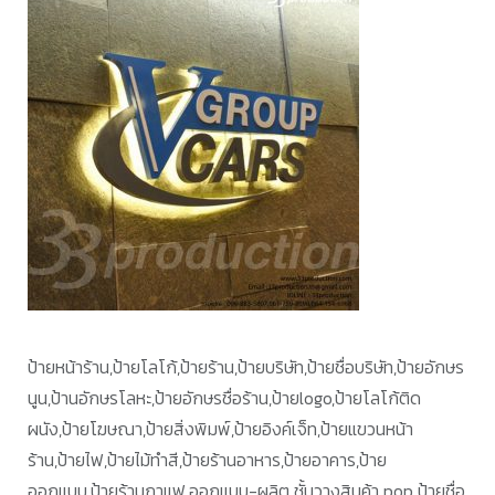
ป้ายหน้าร้าน,ป้ายโลโก้,ป้ายร้าน,ป้ายบริษัท,ป้ายชื่อบริษัท,ป้ายอักษร
นูน,ป้านอักษรโลหะ,ป้ายอักษรชื่อร้าน,ป้ายlogo,ป้ายโลโก้ติด
ผนัง,ป้ายโฆษณา,ป้ายสิ่งพิมพ์,ป้ายอิงค์เจ็ท,ป้ายแขวนหน้า
ร้าน,ป้ายไฟ,ป้ายไม้ทำสี,ป้ายร้านอาหาร,ป้ายอาคาร,ป้าย
ออกแบบ,ป้ายร้านกาแฟ,ออกแบบ-ผลิต ชั้นวางสินค้า pop ป้ายชื่อ