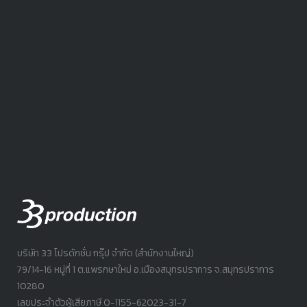
บริษัท 33 โปรดักชั่น กรุ๊ป จำกัด (สำนักงานใหญ่)
79/14-16 หมู่ที่ 1 ต.แพรกษาใหม่ อ.เมืองสมุทรปราการ จ.สมุทรปราการ
10280
เลขประจำตัวผู้เสียภาษี 0-1155-62023-31-7