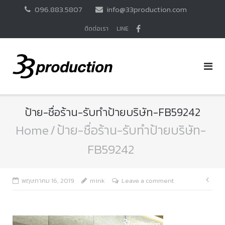
Skip
096.883.5807
info@33production.com
to
content
ติดต่อเรา
LINE
ป้าย-ชื่อร้าน-รับทำป้ายบริษัท-FB59242
Home
/
ป้าย-ชื่อร้าน-รับทำป้ายบริษัท-
FB59242
แนะ
พฤษภาคม 16, 2019
mink
Leave a comment
เรื่อ