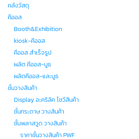
คลังวัสดุ
คีออส
Booth&Exhibition
kiosk-คีออส
คีออส สำเร็จรูป
ผลิต คีออส-บูธ
ผลิตคีออส-และบูธ
ชั้นวางสินค้า
Display อะคริลิค โชว์สินค้า
ชั้นกระดาษ วางสินค้า
ชั้นพลาสวูด วางสินค้า
ราคาชั้นวางสินค้า PWF