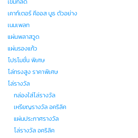
เข็มกลัด
เคาท์เตอร์ คีออส บูธ ตัวอย่าง
เนมเพลท
แผ่นพลาสวูด
แผ่นรองแก้ว
โปรโมชั่น พิเศษ
โล่ทรงสูง ราคาพิเศษ
โล่รางวัล
กล่องใส่โล่รางวัล
เหรียญรางวัล อคริลิค
แผ่นประกาศรางวัล
โล่รางวัล อคริลิค