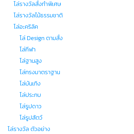
โล่รางวัลสั่งทำพิเศษ
โล่รางวัลไม้ธรรมชาติ
โล่อะคริลิค
โล่ Design ตามสั่ง
โล่กีฬา
โล่ฐานสูง
โล่ทรงมาตราฐาน
โล่บันเทิง
โล่ประกบ
โล่รูปดาว
โล่รูปสัตว์
โล่รางวัล ตัวอย่าง