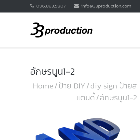
Skip
096.883.5807
info@33production.com
to
content
อักษรนูน1-2
Home
/
ป้าย DIY
/
diy sign ป้ายส
แตนดี้
/
อักษรนูน1-2