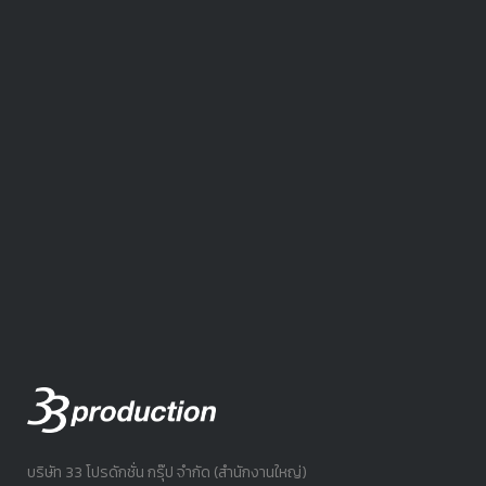
บริษัท 33 โปรดักชั่น กรุ๊ป จำกัด (สำนักงานใหญ่)