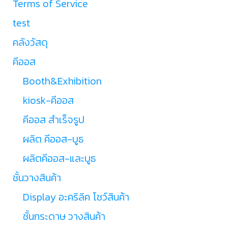
Terms of Service
test
คลังวัสดุ
คีออส
Booth&Exhibition
kiosk-คีออส
คีออส สำเร็จรูป
ผลิต คีออส-บูธ
ผลิตคีออส-และบูธ
ชั้นวางสินค้า
Display อะคริลิค โชว์สินค้า
ชั้นกระดาษ วางสินค้า