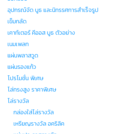
อุปกรณ์จัด บูธ และนิทรรศการสำเร็จรูป
เข็มกลัด
เคาท์เตอร์ คีออส บูธ ตัวอย่าง
เนมเพลท
แผ่นพลาสวูด
แผ่นรองแก้ว
โปรโมชั่น พิเศษ
โล่ทรงสูง ราคาพิเศษ
โล่รางวัล
กล่องใส่โล่รางวัล
เหรียญรางวัล อคริลิค