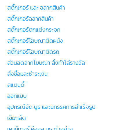
สติ๊กเกอร์ และ ฉลากสินค้า
สติ๊กเกอร์ฉลากสินค้า
สติ๊กเกอร์ตกแต่งกระจก
สติ๊กเกอร์โฆษณาติดผนัง
สติ๊กเกอร์โฆษณาติดรถ
ส่วนลดจากโฆษณา สั่งทำโล่รางวัล
สั่งซื้อและชำระเงิน
สแตนดี้
ออกแบบ
อุปกรณ์จัด บูธ และนิทรรศการสำเร็จรูป
เข็มกลัด
เคาท์เตอร์ คีออส บูธ ตัวอย่าง