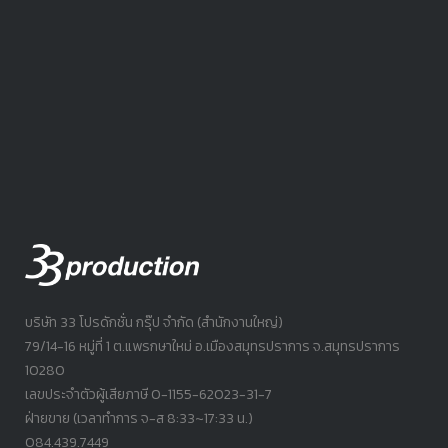
บริษัท 33 โปรดักชั่น กรุ๊ป จำกัด (สำนักงานใหญ่)
79/14-16 หมู่ที่ 1 ต.แพรกษาใหม่ อ.เมืองสมุทรปราการ จ.สมุทรปราการ
10280
เลขประจำตัวผู้เสียภาษี 0-1155-62023-31-7
ฝ่ายขาย (เวลาทำการ จ-ส 8:33~17:33 น.)
084.439.7449