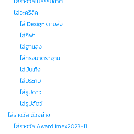
โล่รางวัลไม้ธรรมชาติ
โล่อะคริลิค
โล่ Design ตามสั่ง
โล่กีฬา
โล่ฐานสูง
โล่ทรงมาตราฐาน
โล่บันเทิง
โล่ประกบ
โล่รูปดาว
โล่รูปสัตว์
โล่รางวัล ตัวอย่าง
โล่รางวัล Award imex2023-11