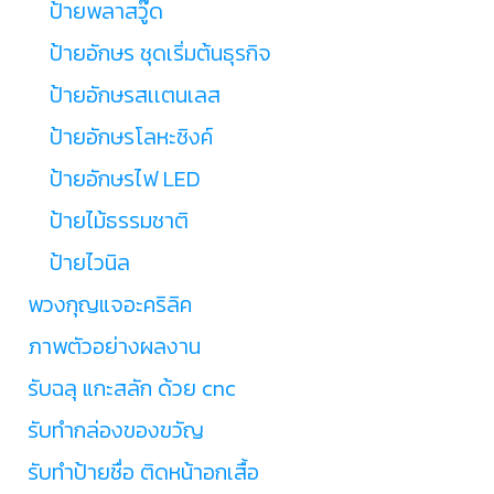
ป้ายพลาสวู๊ด
ป้ายอักษร ชุดเริ่มต้นธุรกิจ
ป้ายอักษรสเเตนเลส
ป้ายอักษรโลหะซิงค์
ป้ายอักษรไฟ LED
ป้ายไม้ธรรมชาติ
ป้ายไวนิล
พวงกุญแจอะคริลิค
ภาพตัวอย่างผลงาน
รับฉลุ แกะสลัก ด้วย cnc
รับทำกล่องของขวัญ
รับทำป้ายชื่อ ติดหน้าอกเสื้อ