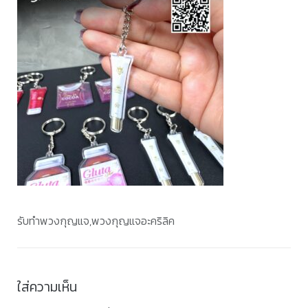
รับทำพวงกุญแจ,พวงกุญแจอะคริลิค
ใส่ความเห็น