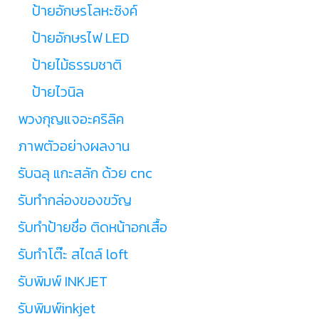
ป้ายอักษรโลหะซิงค์
ป้ายอักษรไฟ LED
ป้ายไม้ธรรมชาติ
ป้ายไวนิล
พวงกุญแจอะคริลิค
ภาพตัวอย่างผลงาน
รับฉลุ แกะสลัก ด้วย cnc
รับทำกล่องของขวัญ
รับทำป้ายชื่อ ติดหน้าอกเสื้อ
รับทำโต๊ะ สไตล์ loft
รับพิมพ์ INKJET
รับพิมพ์inkjet