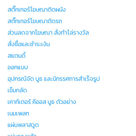
สติ๊กเกอร์โฆษณาติดผนัง
สติ๊กเกอร์โฆษณาติดรถ
ส่วนลดจากโฆษณา สั่งทำโล่รางวัล
สั่งซื้อและชำระเงิน
สแตนดี้
ออกแบบ
อุปกรณ์จัด บูธ และนิทรรศการสำเร็จรูป
เข็มกลัด
เคาท์เตอร์ คีออส บูธ ตัวอย่าง
เนมเพลท
แผ่นพลาสวูด