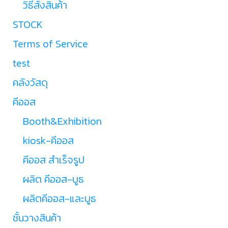
วิธีสั่งสินค้า
STOCK
Terms of Service
test
คลังวัสดุ
คีออส
Booth&Exhibition
kiosk-คีออส
คีออส สำเร็จรูป
ผลิต คีออส-บูธ
ผลิตคีออส-และบูธ
ชั้นวางสินค้า