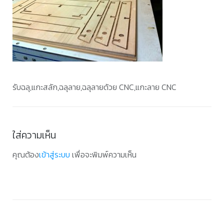
รับฉลุ,แกะสลัก,ฉลุลาย,ฉลุลายด้วย CNC,แกะลาย CNC
ใส่ความเห็น
คุณต้อง
เข้าสู่ระบบ
เพื่อจะพิมพ์ความเห็น