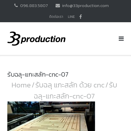
Skip
096.883.5807
info@33production.com
to
content
ติดต่อเรา
LINE
รับฉลุ-แกะสลัก-cnc-07
Home
/
รับฉลุ แกะสลัก ด้วย cnc
/
รับ
ฉลุ-แกะสลัก-cnc-07