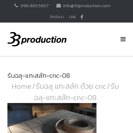
Skip
096.883.5807
info@33production.com
to
content
ติดต่อเรา
LINE
รับฉลุ-แกะสลัก-cnc-08
Home
/
รับฉลุ แกะสลัก ด้วย cnc
/
รับ
ฉลุ-แกะสลัก-cnc-08