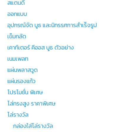
สแตนดี้
ออกแบบ
อุปกรณ์จัด บูธ และนิทรรศการสำเร็จรูป
เข็มกลัด
เคาท์เตอร์ คีออส บูธ ตัวอย่าง
เนมเพลท
แผ่นพลาสวูด
แผ่นรองแก้ว
โปรโมชั่น พิเศษ
โล่ทรงสูง ราคาพิเศษ
โล่รางวัล
กล่องใส่โล่รางวัล