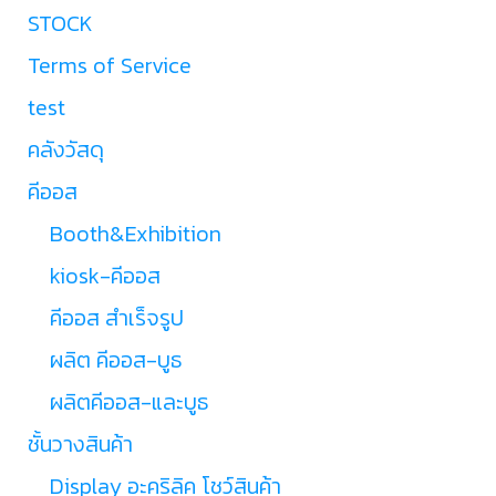
STOCK
Terms of Service
test
คลังวัสดุ
คีออส
Booth&Exhibition
kiosk-คีออส
คีออส สำเร็จรูป
ผลิต คีออส-บูธ
ผลิตคีออส-และบูธ
ชั้นวางสินค้า
Display อะคริลิค โชว์สินค้า