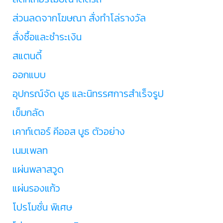
ส่วนลดจากโฆษณา สั่งทำโล่รางวัล
สั่งซื้อและชำระเงิน
สแตนดี้
ออกแบบ
อุปกรณ์จัด บูธ และนิทรรศการสำเร็จรูป
เข็มกลัด
เคาท์เตอร์ คีออส บูธ ตัวอย่าง
เนมเพลท
แผ่นพลาสวูด
แผ่นรองแก้ว
โปรโมชั่น พิเศษ