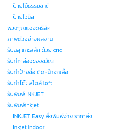
ป้ายไม้ธรรมชาติ
ป้ายไวนิล
พวงกุญแจอะคริลิค
ภาพตัวอย่างผลงาน
รับฉลุ แกะสลัก ด้วย cnc
รับทำกล่องของขวัญ
รับทำป้ายชื่อ ติดหน้าอกเสื้อ
รับทำโต๊ะ สไตล์ loft
รับพิมพ์ INKJET
รับพิมพ์inkjet
INKJET Easy สั่งพิมพ์ง่าย ราคาส่ง
Inkjet Indoor