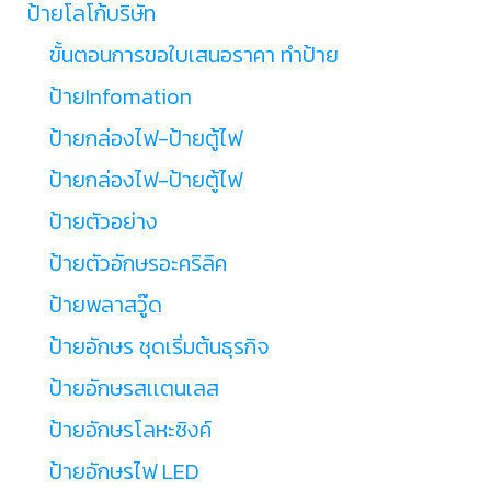
ป้ายโลโก้บริษัท
ขั้นตอนการขอใบเสนอราคา ทำป้าย
ป้ายInfomation
ป้ายกล่องไฟ-ป้ายตู้ไฟ
ป้ายกล่องไฟ-ป้ายตู้ไฟ
ป้ายตัวอย่าง
ป้ายตัวอักษรอะคริลิค
ป้ายพลาสวู๊ด
ป้ายอักษร ชุดเริ่มต้นธุรกิจ
ป้ายอักษรสเเตนเลส
ป้ายอักษรโลหะซิงค์
ป้ายอักษรไฟ LED