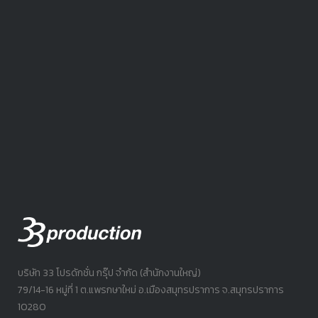
บริษัท 33 โปรดักชั่น กรุ๊ป จำกัด (สำนักงานใหญ่)
79/14-16 หมู่ที่ 1 ต.แพรกษาใหม่ อ.เมืองสมุทรปราการ จ.สมุทรปราการ
10280