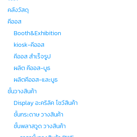
คลังวัสดุ
คีออส
Booth&Exhibition
kiosk-คีออส
คีออส สำเร็จรูป
ผลิต คีออส-บูธ
ผลิตคีออส-และบูธ
ชั้นวางสินค้า
Display อะคริลิค โชว์สินค้า
ชั้นกระดาษ วางสินค้า
ชั้นพลาสวูด วางสินค้า