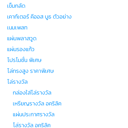
เข็มกลัด
เคาท์เตอร์ คีออส บูธ ตัวอย่าง
เนมเพลท
แผ่นพลาสวูด
แผ่นรองแก้ว
โปรโมชั่น พิเศษ
โล่ทรงสูง ราคาพิเศษ
โล่รางวัล
กล่องใส่โล่รางวัล
เหรียญรางวัล อคริลิค
แผ่นประกาศรางวัล
โล่รางวัล อคริลิค