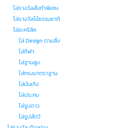
โล่รางวัลสั่งทำพิเศษ
โล่รางวัลไม้ธรรมชาติ
โล่อะคริลิค
โล่ Design ตามสั่ง
โล่กีฬา
โล่ฐานสูง
โล่ทรงมาตราฐาน
โล่บันเทิง
โล่ประกบ
โล่รูปดาว
โล่รูปสัตว์
โล่รางวัล ตัวอย่าง