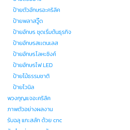
ป้ายตัวอักษรอะคริลิค
ป้ายพลาสวู๊ด
ป้ายอักษร ชุดเริ่มต้นธุรกิจ
ป้ายอักษรสเเตนเลส
ป้ายอักษรโลหะซิงค์
ป้ายอักษรไฟ LED
ป้ายไม้ธรรมชาติ
ป้ายไวนิล
พวงกุญแจอะคริลิค
ภาพตัวอย่างผลงาน
รับฉลุ แกะสลัก ด้วย cnc