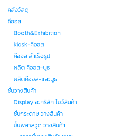
คลังวัสดุ
คีออส
Booth&Exhibition
kiosk-คีออส
คีออส สำเร็จรูป
ผลิต คีออส-บูธ
ผลิตคีออส-และบูธ
ชั้นวางสินค้า
Display อะคริลิค โชว์สินค้า
ชั้นกระดาษ วางสินค้า
ชั้นพลาสวูด วางสินค้า