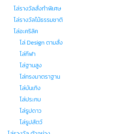
โล่รางวัลสั่งทำพิเศษ
โล่รางวัลไม้ธรรมชาติ
โล่อะคริลิค
โล่ Design ตามสั่ง
โล่กีฬา
โล่ฐานสูง
โล่ทรงมาตราฐาน
โล่บันเทิง
โล่ประกบ
โล่รูปดาว
โล่รูปสัตว์
โล่รางวัล ตัวอย่าง