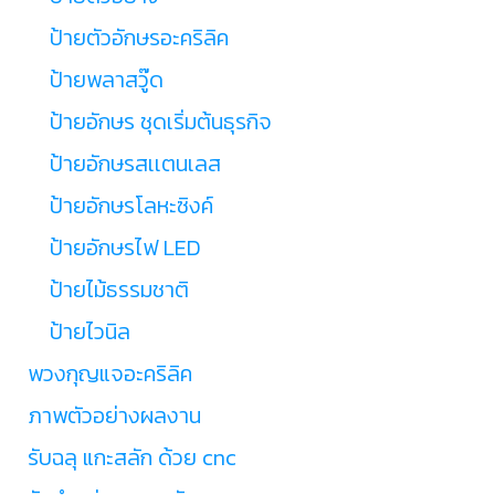
ป้ายตัวอักษรอะคริลิค
ป้ายพลาสวู๊ด
ป้ายอักษร ชุดเริ่มต้นธุรกิจ
ป้ายอักษรสเเตนเลส
ป้ายอักษรโลหะซิงค์
ป้ายอักษรไฟ LED
ป้ายไม้ธรรมชาติ
ป้ายไวนิล
พวงกุญแจอะคริลิค
ภาพตัวอย่างผลงาน
รับฉลุ แกะสลัก ด้วย cnc