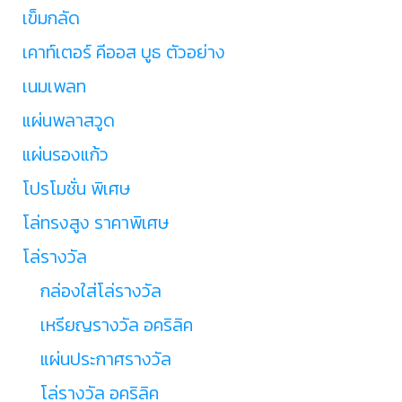
เข็มกลัด
เคาท์เตอร์ คีออส บูธ ตัวอย่าง
เนมเพลท
แผ่นพลาสวูด
แผ่นรองแก้ว
โปรโมชั่น พิเศษ
โล่ทรงสูง ราคาพิเศษ
โล่รางวัล
กล่องใส่โล่รางวัล
เหรียญรางวัล อคริลิค
แผ่นประกาศรางวัล
โล่รางวัล อคริลิค