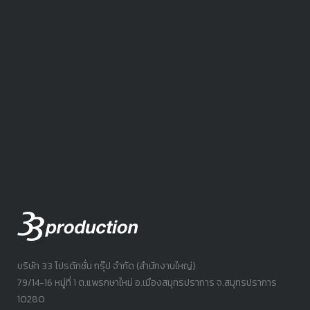
บริษัท 33 โปรดักชั่น กรุ๊ป จำกัด (สำนักงานใหญ่)
79/14-16 หมู่ที่ 1 ต.แพรกษาใหม่ อ.เมืองสมุทรปราการ จ.สมุทรปราการ
10280