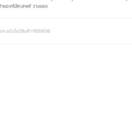
ป้ายอะคริลิค,shelf วางของ
กระจก แท่งโชว์สินค้า FB59018