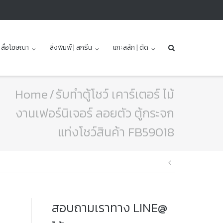
| สื่อโฆษณา
สิ่งพิมพ์ | สกรีน
แกะสลัก | ตัด
Home
/
รับทำตู้โชว์ เคาร์เตอร์ ไม้
งานเฟอร์นิเจอร์ ลอยตัว ตู้กระจก
แท่งโชว์สินค้า FB59018
แนะแนว
เรื่อง
สอบถามเราทาง LINE@