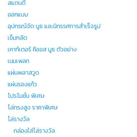
สแตนดี้
ออกแบบ
อุปกรณ์จัด บูธ และนิทรรศการสำเร็จรูป
เข็มกลัด
เคาท์เตอร์ คีออส บูธ ตัวอย่าง
เนมเพลท
แผ่นพลาสวูด
แผ่นรองแก้ว
โปรโมชั่น พิเศษ
โล่ทรงสูง ราคาพิเศษ
โล่รางวัล
กล่องใส่โล่รางวัล