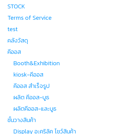
STOCK
Terms of Service
test
คลังวัสดุ
คีออส
Booth&Exhibition
kiosk-คีออส
คีออส สำเร็จรูป
ผลิต คีออส-บูธ
ผลิตคีออส-และบูธ
ชั้นวางสินค้า
Display อะคริลิค โชว์สินค้า