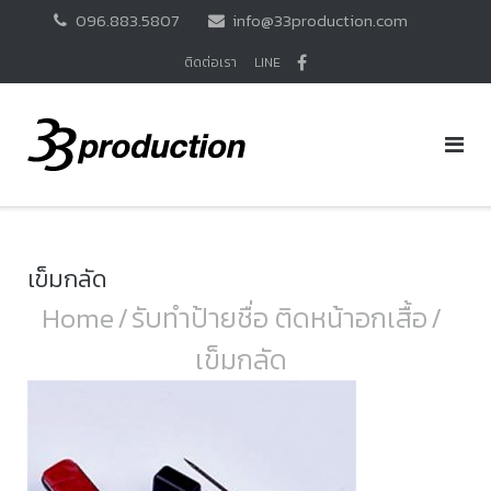
Skip
096.883.5807
info@33production.com
to
content
ติดต่อเรา
LINE
เข็มกลัด
Home
/
รับทำป้ายชื่อ ติดหน้าอกเสื้อ
/
เข็มกลัด