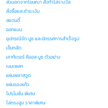
ส่วนลดจากโฆษณา สั่งทำโล่รางวัล
สั่งซื้อและชำระเงิน
สแตนดี้
ออกแบบ
อุปกรณ์จัด บูธ และนิทรรศการสำเร็จรูป
เข็มกลัด
เคาท์เตอร์ คีออส บูธ ตัวอย่าง
เนมเพลท
แผ่นพลาสวูด
แผ่นรองแก้ว
โปรโมชั่น พิเศษ
โล่ทรงสูง ราคาพิเศษ