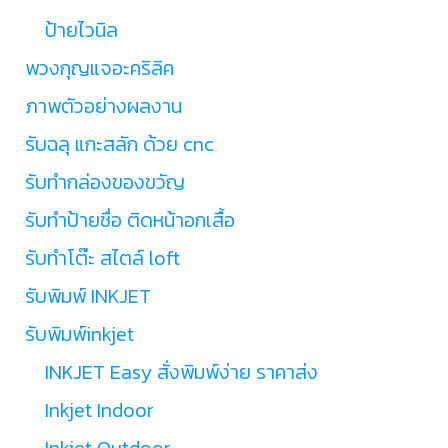
ป้ายไวนิล
พวงกุญแจอะคริลิค
ภาพตัวอย่างผลงาน
รับฉลุ แกะสลัก ด้วย cnc
รับทำกล่องของขวัญ
รับทำป้ายชื่อ ติดหน้าอกเสื้อ
รับทำโต๊ะ สไตล์ loft
รับพิมพ์ INKJET
รับพิมพ์inkjet
INKJET Easy สั่งพิมพ์ง่าย ราคาส่ง
Inkjet Indoor
Inkjet Outdoor