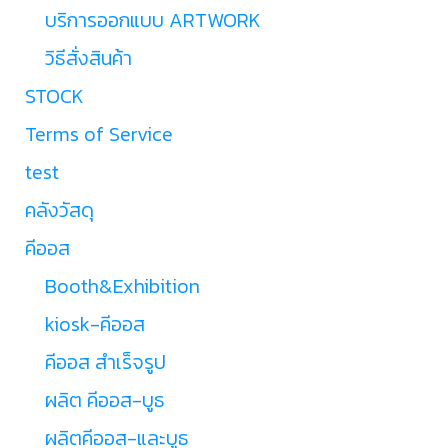
บริการออกแบบ ARTWORK
วิธีสั่งสินค้า
STOCK
Terms of Service
test
คลังวัสดุ
คีออส
Booth&Exhibition
kiosk-คีออส
คีออส สำเร็จรูป
ผลิต คีออส-บูธ
ผลิตคีออส-และบูธ