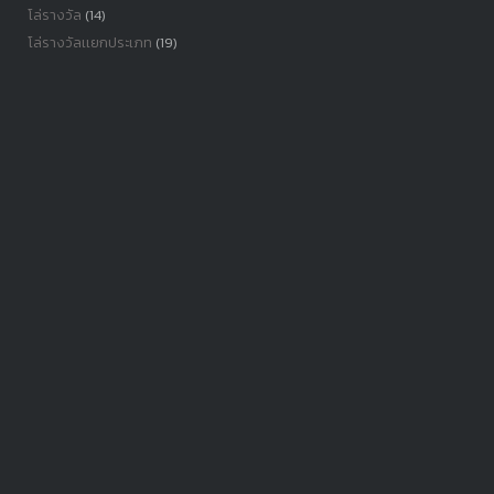
โล่รางวัล
(14)
โล่รางวัลเเยกประเภท
(19)