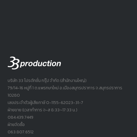
บริษัท 33 โปรดักชั่น กรุ๊ป จำกัด (สำนักงานใหญ่)
79/14-16 หมู่ที่ 1 ต.แพรกษาใหม่ อ.เมืองสมุทรปราการ จ.สมุทรปราการ
10280
เลขประจำตัวผู้เสียภาษี 0-1155-62023-31-7
ฝ่ายขาย (เวลาทำการ จ-ส 8:33~17:33 น.)
084.439.7449
ฝ่ายจัดซื้อ
063.807.6512