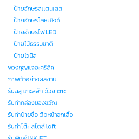
ป้ายอักษรสเเตนเลส
ป้ายอักษรโลหะซิงค์
ป้ายอักษรไฟ LED
ป้ายไม้ธรรมชาติ
ป้ายไวนิล
พวงกุญแจอะคริลิค
ภาพตัวอย่างผลงาน
รับฉลุ แกะสลัก ด้วย cnc
รับทำกล่องของขวัญ
รับทำป้ายชื่อ ติดหน้าอกเสื้อ
รับทำโต๊ะ สไตล์ loft
รับพิมพ์ INKJET