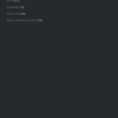
อื่นๆ
(37)
เนมเพลท
(3)
โล่รางวัล
(14)
โล่รางวัลเเยกประเภท
(19)