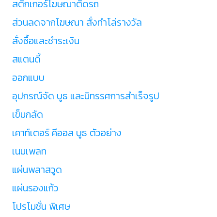
สติ๊กเกอร์โฆษณาติดรถ
ส่วนลดจากโฆษณา สั่งทำโล่รางวัล
สั่งซื้อและชำระเงิน
สแตนดี้
ออกแบบ
อุปกรณ์จัด บูธ และนิทรรศการสำเร็จรูป
เข็มกลัด
เคาท์เตอร์ คีออส บูธ ตัวอย่าง
เนมเพลท
แผ่นพลาสวูด
แผ่นรองแก้ว
โปรโมชั่น พิเศษ