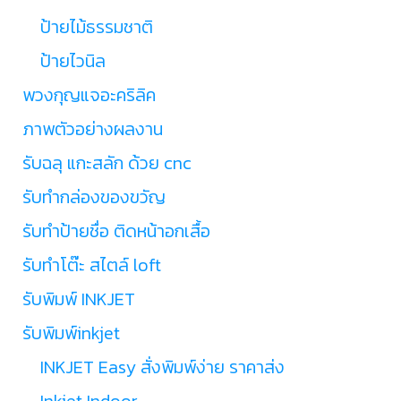
ป้ายไม้ธรรมชาติ
ป้ายไวนิล
พวงกุญแจอะคริลิค
ภาพตัวอย่างผลงาน
รับฉลุ แกะสลัก ด้วย cnc
รับทำกล่องของขวัญ
รับทำป้ายชื่อ ติดหน้าอกเสื้อ
รับทำโต๊ะ สไตล์ loft
รับพิมพ์ INKJET
รับพิมพ์inkjet
INKJET Easy สั่งพิมพ์ง่าย ราคาส่ง
Inkjet Indoor