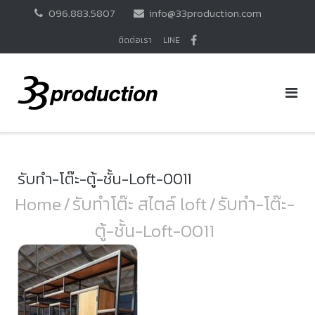
Skip
096.883.5807
info@33production.com
to
content
ติดต่อเรา
LINE
รับทำ-โต๊ะ-ตู้-ชั้น-Loft-0011
Home
/
รับทำโต๊ะ สไตล์ loft
/
รับทำ-โต๊ะ-
ตู้-ชั้น-Loft-0011