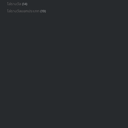
โล่รางวัล
(14)
โล่รางวัลเเยกประเภท
(19)