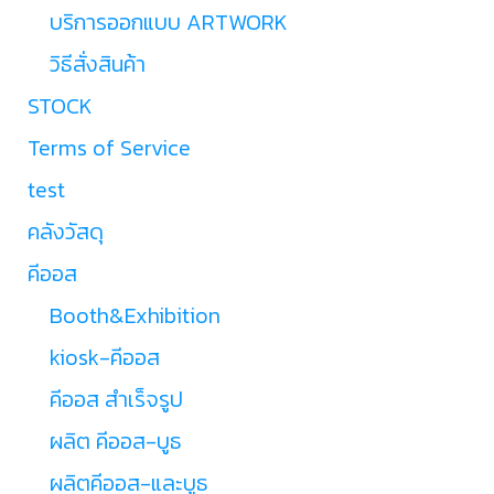
บริการออกแบบ ARTWORK
วิธีสั่งสินค้า
STOCK
Terms of Service
test
คลังวัสดุ
คีออส
Booth&Exhibition
kiosk-คีออส
คีออส สำเร็จรูป
ผลิต คีออส-บูธ
ผลิตคีออส-และบูธ