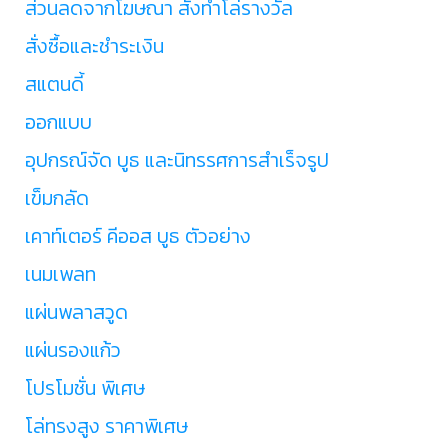
ส่วนลดจากโฆษณา สั่งทำโล่รางวัล
สั่งซื้อและชำระเงิน
สแตนดี้
ออกแบบ
อุปกรณ์จัด บูธ และนิทรรศการสำเร็จรูป
เข็มกลัด
เคาท์เตอร์ คีออส บูธ ตัวอย่าง
เนมเพลท
แผ่นพลาสวูด
แผ่นรองแก้ว
โปรโมชั่น พิเศษ
โล่ทรงสูง ราคาพิเศษ