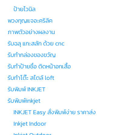
ป้ายไวนิล
พวงกุญแจอะคริลิค
ภาพตัวอย่างผลงาน
รับฉลุ แกะสลัก ด้วย cnc
รับทำกล่องของขวัญ
รับทำป้ายชื่อ ติดหน้าอกเสื้อ
รับทำโต๊ะ สไตล์ loft
รับพิมพ์ INKJET
รับพิมพ์inkjet
INKJET Easy สั่งพิมพ์ง่าย ราคาส่ง
Inkjet Indoor
Inkjet Outdoor