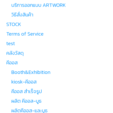
บริการออกแบบ ARTWORK
วิธีสั่งสินค้า
STOCK
Terms of Service
test
คลังวัสดุ
คีออส
Booth&Exhibition
kiosk-คีออส
คีออส สำเร็จรูป
ผลิต คีออส-บูธ
ผลิตคีออส-และบูธ