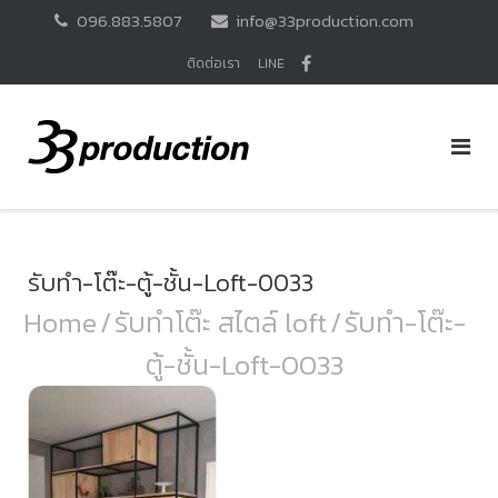
Skip
096.883.5807
info@33production.com
to
content
ติดต่อเรา
LINE
รับทำ-โต๊ะ-ตู้-ชั้น-Loft-0033
Home
/
รับทำโต๊ะ สไตล์ loft
/
รับทำ-โต๊ะ-
ตู้-ชั้น-Loft-0033