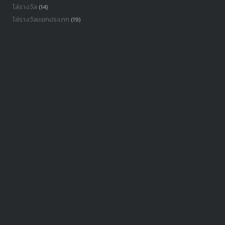
โล่รางวัล
(14)
โล่รางวัลเเยกประเภท
(19)