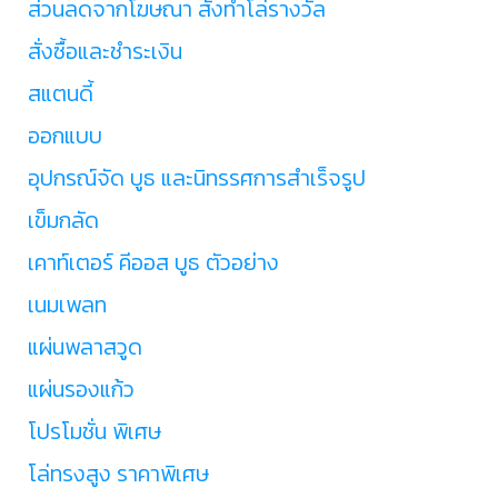
ส่วนลดจากโฆษณา สั่งทำโล่รางวัล
สั่งซื้อและชำระเงิน
สแตนดี้
ออกแบบ
อุปกรณ์จัด บูธ และนิทรรศการสำเร็จรูป
เข็มกลัด
เคาท์เตอร์ คีออส บูธ ตัวอย่าง
เนมเพลท
แผ่นพลาสวูด
แผ่นรองแก้ว
โปรโมชั่น พิเศษ
โล่ทรงสูง ราคาพิเศษ