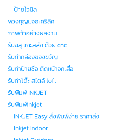
ป้ายไวนิล
พวงกุญแจอะคริลิค
ภาพตัวอย่างผลงาน
รับฉลุ แกะสลัก ด้วย cnc
รับทำกล่องของขวัญ
รับทำป้ายชื่อ ติดหน้าอกเสื้อ
รับทำโต๊ะ สไตล์ loft
รับพิมพ์ INKJET
รับพิมพ์inkjet
INKJET Easy สั่งพิมพ์ง่าย ราคาส่ง
Inkjet Indoor
Inkjet Outdoor