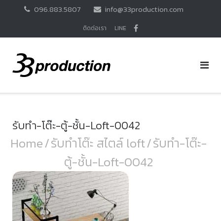
Skip
096.883.5807
info@33production.com
to
content
ติดต่อเรา
LINE
รับทำ-โต๊ะ-ตู้-ชั้น-Loft-0042
Home
/
รับทำโต๊ะ สไตล์ loft
/
รับทำ-โต๊ะ-
ตู้-ชั้น-Loft-0042