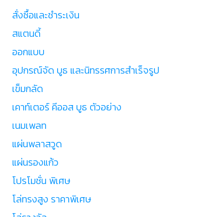
สั่งซื้อและชำระเงิน
สแตนดี้
ออกแบบ
อุปกรณ์จัด บูธ และนิทรรศการสำเร็จรูป
เข็มกลัด
เคาท์เตอร์ คีออส บูธ ตัวอย่าง
เนมเพลท
แผ่นพลาสวูด
แผ่นรองแก้ว
โปรโมชั่น พิเศษ
โล่ทรงสูง ราคาพิเศษ