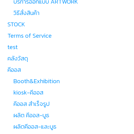
บริการออกแบบ ARTWORK
วิธีสั่งสินค้า
STOCK
Terms of Service
test
คลังวัสดุ
คีออส
Booth&Exhibition
kiosk-คีออส
คีออส สำเร็จรูป
ผลิต คีออส-บูธ
ผลิตคีออส-และบูธ