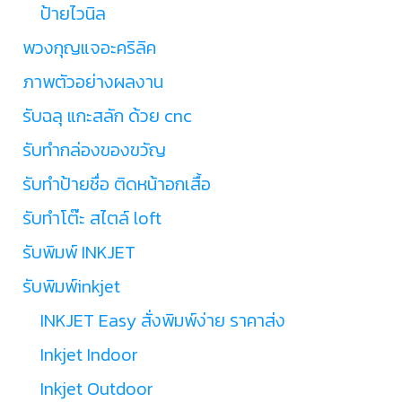
ป้ายไวนิล
พวงกุญแจอะคริลิค
ภาพตัวอย่างผลงาน
รับฉลุ แกะสลัก ด้วย cnc
รับทำกล่องของขวัญ
รับทำป้ายชื่อ ติดหน้าอกเสื้อ
รับทำโต๊ะ สไตล์ loft
รับพิมพ์ INKJET
รับพิมพ์inkjet
INKJET Easy สั่งพิมพ์ง่าย ราคาส่ง
Inkjet Indoor
Inkjet Outdoor