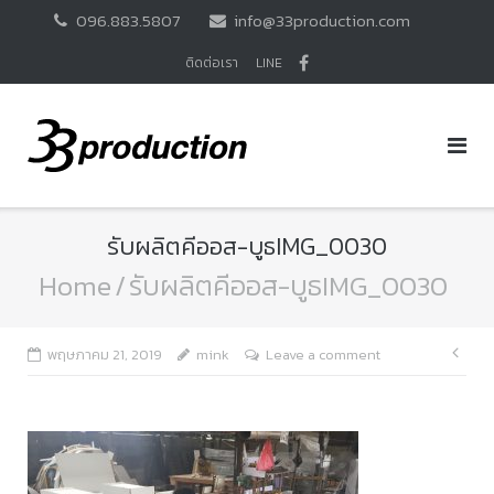
Skip
096.883.5807
info@33production.com
to
content
ติดต่อเรา
LINE
รับผลิตคีออส-บูธIMG_0030
Home
/
รับผลิตคีออส-บูธIMG_0030
แนะ
พฤษภาคม 21, 2019
mink
Leave a comment
เรื่อ