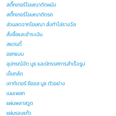
สติ๊กเกอร์โฆษณาติดผนัง
สติ๊กเกอร์โฆษณาติดรถ
ส่วนลดจากโฆษณา สั่งทำโล่รางวัล
สั่งซื้อและชำระเงิน
สแตนดี้
ออกแบบ
อุปกรณ์จัด บูธ และนิทรรศการสำเร็จรูป
เข็มกลัด
เคาท์เตอร์ คีออส บูธ ตัวอย่าง
เนมเพลท
แผ่นพลาสวูด
แผ่นรองแก้ว