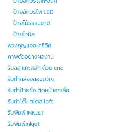
ป้ายอักษรโลหะซิงค์
ป้ายอักษรไฟ LED
ป้ายไม้ธรรมชาติ
ป้ายไวนิล
พวงกุญแจอะคริลิค
ภาพตัวอย่างผลงาน
รับฉลุ แกะสลัก ด้วย cnc
รับทำกล่องของขวัญ
รับทำป้ายชื่อ ติดหน้าอกเสื้อ
รับทำโต๊ะ สไตล์ loft
รับพิมพ์ INKJET
รับพิมพ์inkjet