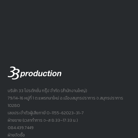
บริษัท 33 โปรดักชั่น กรุ๊ป จำกัด (สำนักงานใหญ่)
79/14-16 หมู่ที่ 1 ต.แพรกษาใหม่ อ.เมืองสมุทรปราการ จ.สมุทรปราการ
10280
เลขประจำตัวผู้เสียภาษี 0-1155-62023-31-7
ฝ่ายขาย (เวลาทำการ จ-ส 8:33~17:33 น.)
084.439.7449
ฝ่ายจัดซื้อ