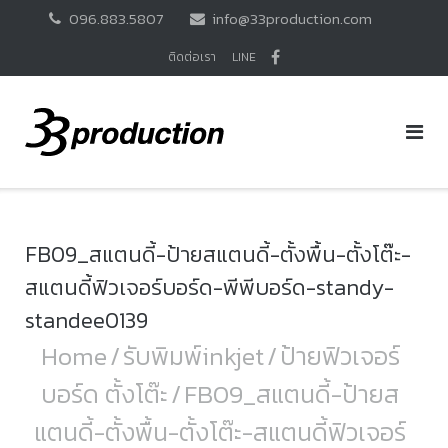
Skip
096.883.5807
info@33production.com
to
content
ติดต่อเรา
LINE
FB09_สแตนดี้-ป้ายสแตนดี้-ตั้งพื้น-ตั้งโต๊ะ-
สแตนดี้ฟิวเจอร์บอร์ด-พีพีบอร์ด-standy-
standee0139
Home
/
รับพิมพ์inkjet
/
ป้ายฟิวเจอร์
บอร์ด ตั้งโต๊ะ
/
FB09_สแตนดี้-ป้ายส
แตนดี้-ตั้งพื้น-ตั้งโต๊ะ-สแตนดี้ฟิวเจอร์