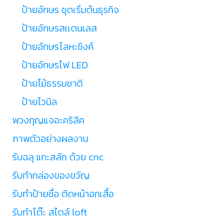
ป้ายอักษร ชุดเริ่มต้นธุรกิจ
ป้ายอักษรสเเตนเลส
ป้ายอักษรโลหะซิงค์
ป้ายอักษรไฟ LED
ป้ายไม้ธรรมชาติ
ป้ายไวนิล
พวงกุญแจอะคริลิค
ภาพตัวอย่างผลงาน
รับฉลุ แกะสลัก ด้วย cnc
รับทำกล่องของขวัญ
รับทำป้ายชื่อ ติดหน้าอกเสื้อ
รับทำโต๊ะ สไตล์ loft