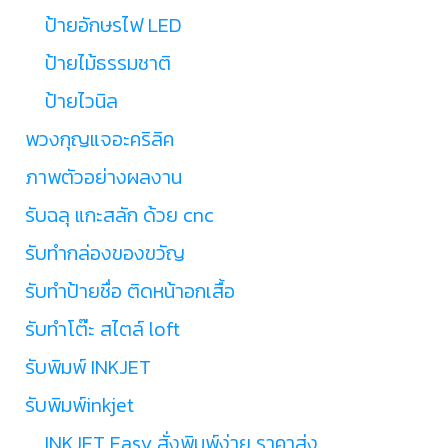
ป้ายอักษรไฟ LED
ป้ายไม้ธรรมชาติ
ป้ายไวนิล
พวงกุญแจอะคริลิค
ภาพตัวอย่างผลงาน
รับฉลุ แกะสลัก ด้วย cnc
รับทำกล่องของขวัญ
รับทำป้ายชื่อ ติดหน้าอกเสื้อ
รับทำโต๊ะ สไตล์ loft
รับพิมพ์ INKJET
รับพิมพ์inkjet
INKJET Easy สั่งพิมพ์ง่าย ราคาส่ง