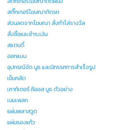
สติ๊กเกอร์โฆษณาติดผนัง
สติ๊กเกอร์โฆษณาติดรถ
ส่วนลดจากโฆษณา สั่งทำโล่รางวัล
สั่งซื้อและชำระเงิน
สแตนดี้
ออกแบบ
อุปกรณ์จัด บูธ และนิทรรศการสำเร็จรูป
เข็มกลัด
เคาท์เตอร์ คีออส บูธ ตัวอย่าง
เนมเพลท
แผ่นพลาสวูด
แผ่นรองแก้ว