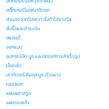
สติ๊กเกอร์โฆษณาติดผนัง
สติ๊กเกอร์โฆษณาติดรถ
ส่วนลดจากโฆษณา สั่งทำโล่รางวัล
สั่งซื้อและชำระเงิน
สแตนดี้
ออกแบบ
อุปกรณ์จัด บูธ และนิทรรศการสำเร็จรูป
เข็มกลัด
เคาท์เตอร์ คีออส บูธ ตัวอย่าง
เนมเพลท
แผ่นพลาสวูด
แผ่นรองแก้ว