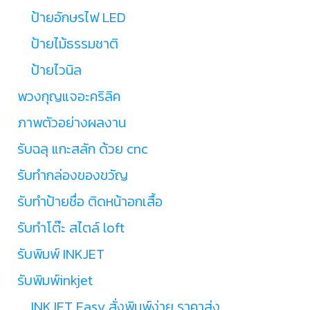
ป้ายอักษรไฟ LED
ป้ายไม้ธรรมชาติ
ป้ายไวนิล
พวงกุญแจอะคริลิค
ภาพตัวอย่างผลงาน
รับฉลุ แกะสลัก ด้วย cnc
รับทำกล่องของขวัญ
รับทำป้ายชื่อ ติดหน้าอกเสื้อ
รับทำโต๊ะ สไตล์ loft
รับพิมพ์ INKJET
รับพิมพ์inkjet
INKJET Easy สั่งพิมพ์ง่าย ราคาส่ง