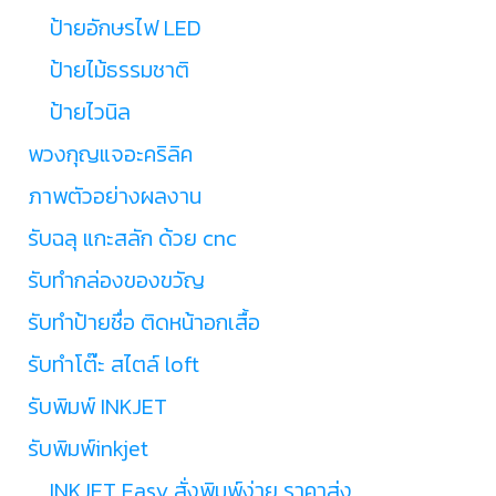
ป้ายอักษรไฟ LED
ป้ายไม้ธรรมชาติ
ป้ายไวนิล
พวงกุญแจอะคริลิค
ภาพตัวอย่างผลงาน
รับฉลุ แกะสลัก ด้วย cnc
รับทำกล่องของขวัญ
รับทำป้ายชื่อ ติดหน้าอกเสื้อ
รับทำโต๊ะ สไตล์ loft
รับพิมพ์ INKJET
รับพิมพ์inkjet
INKJET Easy สั่งพิมพ์ง่าย ราคาส่ง