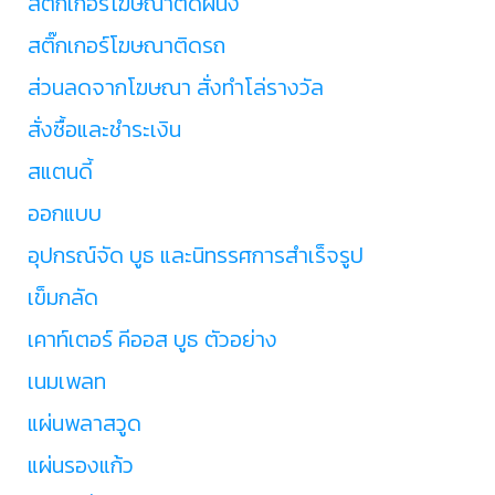
สติ๊กเกอร์โฆษณาติดผนัง
สติ๊กเกอร์โฆษณาติดรถ
ส่วนลดจากโฆษณา สั่งทำโล่รางวัล
สั่งซื้อและชำระเงิน
สแตนดี้
ออกแบบ
อุปกรณ์จัด บูธ และนิทรรศการสำเร็จรูป
เข็มกลัด
เคาท์เตอร์ คีออส บูธ ตัวอย่าง
เนมเพลท
แผ่นพลาสวูด
แผ่นรองแก้ว