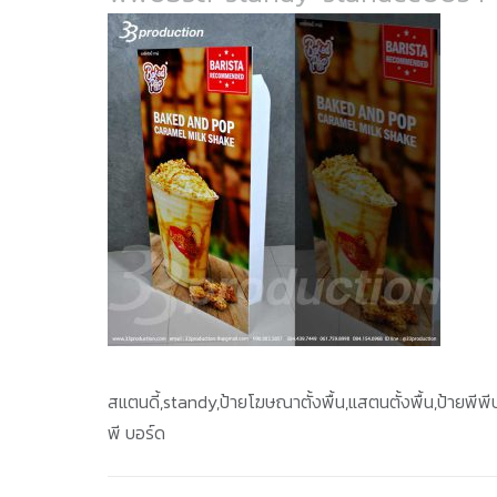
สแตนดี้,standy,ป้ายโฆษณาตั้งพื้น,แสตนตั้งพื้น,ป้ายพีพี
พี บอร์ด