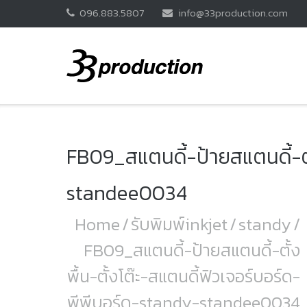
Skip
096.883.5807
info@33production.com
to
content
FB09_สแตนดี้-ป้ายสแตนดี้-ตั
standee0034
Home
/
รับพิมพ์inkjet
/
standy
/
FB09_สแตนดี้-ป้ายสแตนดี้-ตั้ง
พื้น-ตั้งโต๊ะ-สแตนดี้ฟิวเจอร์บอร์ด-
พีพีบอร์ด-standy-standee0034