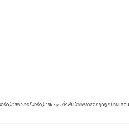
บอร์ด,ป้ายฟิวเจอร์บอร์ด,ป้ายInkjet ตั้งพื้น,ป้ายพลาสติกลูกฟูก,ป้ายแสตน