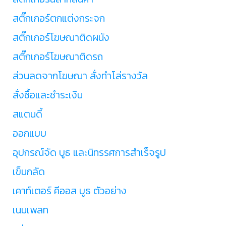
สติ๊กเกอร์ตกแต่งกระจก
สติ๊กเกอร์โฆษณาติดผนัง
สติ๊กเกอร์โฆษณาติดรถ
ส่วนลดจากโฆษณา สั่งทำโล่รางวัล
สั่งซื้อและชำระเงิน
สแตนดี้
ออกแบบ
อุปกรณ์จัด บูธ และนิทรรศการสำเร็จรูป
เข็มกลัด
เคาท์เตอร์ คีออส บูธ ตัวอย่าง
เนมเพลท