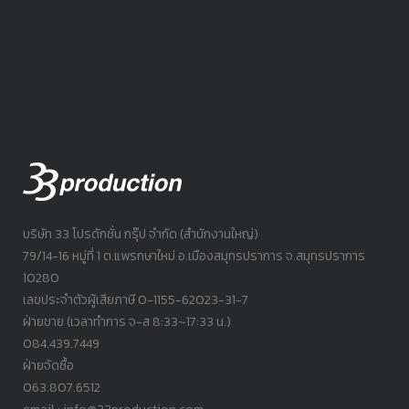
บริษัท 33 โปรดักชั่น กรุ๊ป จำกัด (สำนักงานใหญ่)
79/14-16 หมู่ที่ 1 ต.แพรกษาใหม่ อ.เมืองสมุทรปราการ จ.สมุทรปราการ
10280
เลขประจำตัวผู้เสียภาษี 0-1155-62023-31-7
ฝ่ายขาย (เวลาทำการ จ-ส 8:33~17:33 น.)
084.439.7449
ฝ่ายจัดซื้อ
063.807.6512