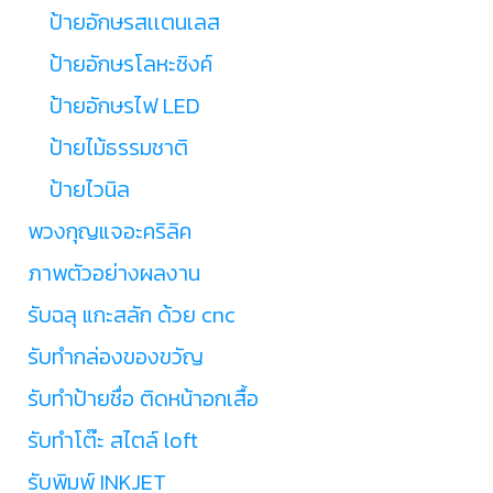
ป้ายอักษรสเเตนเลส
ป้ายอักษรโลหะซิงค์
ป้ายอักษรไฟ LED
ป้ายไม้ธรรมชาติ
ป้ายไวนิล
พวงกุญแจอะคริลิค
ภาพตัวอย่างผลงาน
รับฉลุ แกะสลัก ด้วย cnc
รับทำกล่องของขวัญ
รับทำป้ายชื่อ ติดหน้าอกเสื้อ
รับทำโต๊ะ สไตล์ loft
รับพิมพ์ INKJET