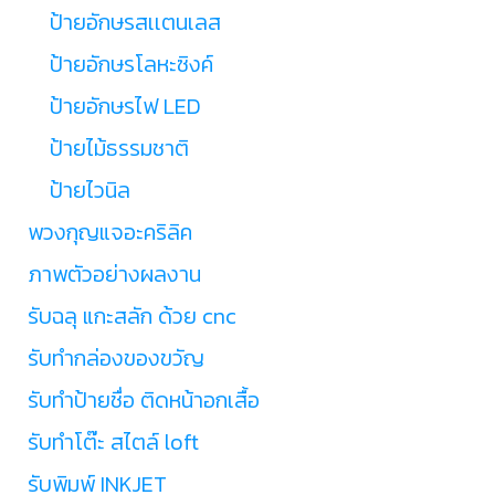
ป้ายอักษรสเเตนเลส
ป้ายอักษรโลหะซิงค์
ป้ายอักษรไฟ LED
ป้ายไม้ธรรมชาติ
ป้ายไวนิล
พวงกุญแจอะคริลิค
ภาพตัวอย่างผลงาน
รับฉลุ แกะสลัก ด้วย cnc
รับทำกล่องของขวัญ
รับทำป้ายชื่อ ติดหน้าอกเสื้อ
รับทำโต๊ะ สไตล์ loft
รับพิมพ์ INKJET