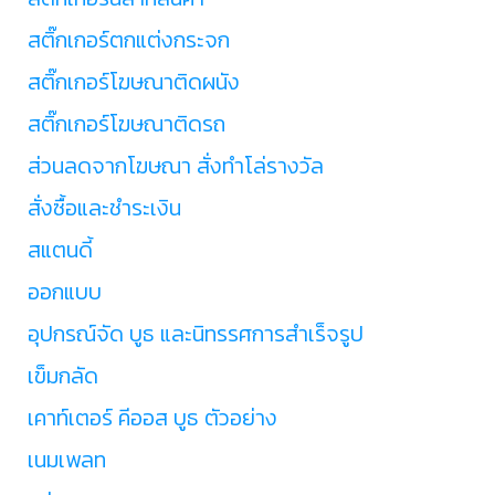
สติ๊กเกอร์ตกแต่งกระจก
สติ๊กเกอร์โฆษณาติดผนัง
สติ๊กเกอร์โฆษณาติดรถ
ส่วนลดจากโฆษณา สั่งทำโล่รางวัล
สั่งซื้อและชำระเงิน
สแตนดี้
ออกแบบ
อุปกรณ์จัด บูธ และนิทรรศการสำเร็จรูป
เข็มกลัด
เคาท์เตอร์ คีออส บูธ ตัวอย่าง
เนมเพลท