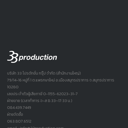
บริษัท 33 โปรดักชั่น กรุ๊ป จำกัด (สำนักงานใหญ่)
79/14-16 หมู่ที่ 1 ต.แพรกษาใหม่ อ.เมืองสมุทรปราการ จ.สมุทรปราการ
10280
เลขประจำตัวผู้เสียภาษี 0-1155-62023-31-7
ฝ่ายขาย (เวลาทำการ จ-ส 8:33~17:33 น.)
084.439.7449
ฝ่ายจัดซื้อ
063.807.6512