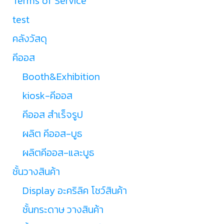
Terms of Service
test
คลังวัสดุ
คีออส
Booth&Exhibition
kiosk-คีออส
คีออส สำเร็จรูป
ผลิต คีออส-บูธ
ผลิตคีออส-และบูธ
ชั้นวางสินค้า
Display อะคริลิค โชว์สินค้า
ชั้นกระดาษ วางสินค้า