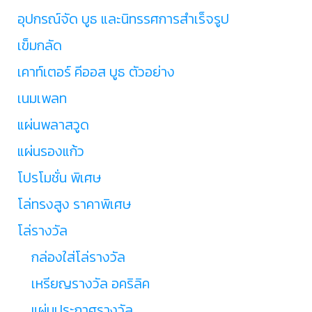
อุปกรณ์จัด บูธ และนิทรรศการสำเร็จรูป
เข็มกลัด
เคาท์เตอร์ คีออส บูธ ตัวอย่าง
เนมเพลท
แผ่นพลาสวูด
แผ่นรองแก้ว
โปรโมชั่น พิเศษ
โล่ทรงสูง ราคาพิเศษ
โล่รางวัล
กล่องใส่โล่รางวัล
เหรียญรางวัล อคริลิค
แผ่นประกาศรางวัล