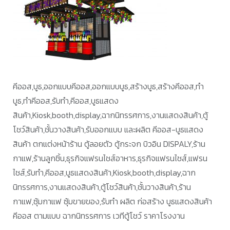
คีออส,บูธ,ออกแบบคีออส,ออกแบบบูธ,สร้างบูธ,สร้างคีออส,ทำ
บูธ,ทำคีออส,รับทำ,คีออส,บูธแสดง
สินค้า,Kiosk,booth,display,ฉากนิทรรศการ,งานแสดงสินค้า,ตู้
โชว์สินค้า,ชั้นวางสินค้า,รับออกแบบ และผลิต คีออส-บูธแสดง
สินค้า ตกแต่งหน้าร้าน ตู้ลอยตัว ตู้กระจก บิวอิน DISPALY,ร้าน
กาแฟ,ร้านลูกชิ้น,ธุรกิจแฟรนไชส์อาหาร,ธุรกิจแฟรนไชส์,แฟรน
ไชส์,รับทำ,คีออส,บูธแสดงสินค้า,Kiosk,booth,display,ฉาก
นิทรรศการ,งานแสดงสินค้า,ตู้โชว์สินค้า,ชั้นวางสินค้า,ร้าน
กาแฟ,ซุ้มกาแฟ ซุ้มขายของ,รับทำ ผลิต ก่อสร้าง บูธแสดงสินค้า
คีออส ตามแบบ ฉากนิทรรศการ เวทีตู้โชว์ ราคาโรงงาน