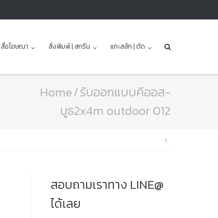
| สื่อโฆษณา
สิ่งพิมพ์ | สกรีน
แกะสลัก | ตัด
Home
/
รับออกแบบคีออส-
บูธ2x4m outdoor 012
แนะแนว
เรื่อง
สอบถามเราทาง LINE@
ได้เลย