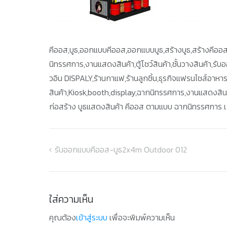
คีออส,บูธ,ออกแบบคีออส,ออกแบบบูธ,สร้างบูธ,สร้างคีออส
นิทรรศการ,งานแสดงสินค้า,ตู้โชว์สินค้า,ชั้นวางสินค้า,รั
วอิน DISPALY,ร้านกาแฟ,ร้านลูกชิ้น,ธุรกิจแฟรนไชส์อาหา
สินค้า,Kiosk,booth,display,ฉากนิทรรศการ,งานแสดงสินค้า,
ก่อสร้าง บูธแสดงสินค้า คีออส ตามแบบ ฉากนิทรรศการ เว
รับออกแบบคีออส-บูธ2x4m Outdoor 012
แนะแนว
เรื่อง
ใส่ความเห็น
คุณต้อง
เข้าสู่ระบบ
เพื่อจะพิมพ์ความเห็น