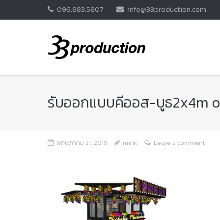
Skip
096.883.5807
info@33production.com
to
content
รับออกแบบคีออส-บูธ2x4m o
พฤษภาคม 21, 2019
mink
Leave a comment