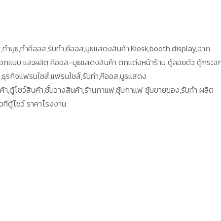
,ทำบูธ,ทำคีออส,รับทำ,คีออส,บูธแสดงสินค้า,Kiosk,booth,display,ฉาก
บออกแบบ และผลิต คีออส-บูธแสดงสินค้า ตกแต่งหน้าร้าน ตู้ลอยตัว ตู้กระจก
ร,ธุรกิจแฟรนไชส์,แฟรนไชส์,รับทำ,คีออส,บูธแสดง
ตู้โชว์สินค้า,ชั้นวางสินค้า,ร้านกาแฟ,ซุ้มกาแฟ ซุ้มขายของ,รับทำ ผลิต
ทีตู้โชว์ ราคาโรงงาน