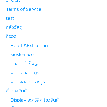
Terms of Service
test
คลังวัสดุ
คีออส
Booth&Exhibition
kiosk-คีออส
คีออส สำเร็จรูป
ผลิต คีออส-บูธ
ผลิตคีออส-และบูธ
ชั้นวางสินค้า
Display อะคริลิค โชว์สินค้า