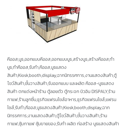
คีออส,บูธ,ออกแบบคีออส,ออกแบบบูธ,สร้างบูธ,สร้างคีออส,ทำ
บูธ,ทำคีออส,รับทำ,คีออส,บูธแสดง
สินค้า,Kiosk,booth,display,ฉากนิทรรศการ,งานแสดงสินค้า,ตู้
โชว์สินค้า,ชั้นวางสินค้า,รับออกแบบ และผลิต คีออส-บูธแสดง
สินค้า ตกแต่งหน้าร้าน ตู้ลอยตัว ตู้กระจก บิวอิน DISPALY,ร้าน
กาแฟ,ร้านลูกชิ้น,ธุรกิจแฟรนไชส์อาหาร,ธุรกิจแฟรนไชส์,แฟรน
ไชส์,รับทำ,คีออส,บูธแสดงสินค้า,Kiosk,booth,display,ฉาก
นิทรรศการ,งานแสดงสินค้า,ตู้โชว์สินค้า,ชั้นวางสินค้า,ร้าน
กาแฟ,ซุ้มกาแฟ ซุ้มขายของ,รับทำ ผลิต ก่อสร้าง บูธแสดงสินค้า