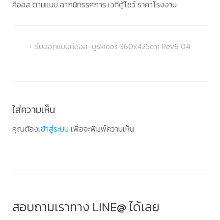
คีออส ตามแบบ ฉากนิทรรศการ เวทีตู้โชว์ ราคาโรงงาน
แนะแนว
รับออกแบบคีออส-บูธkioos 360x425cm Rev6 04
เรื่อง
ใส่ความเห็น
คุณต้อง
เข้าสู่ระบบ
เพื่อจะพิมพ์ความเห็น
สอบถามเราทาง LINE@ ได้เลย