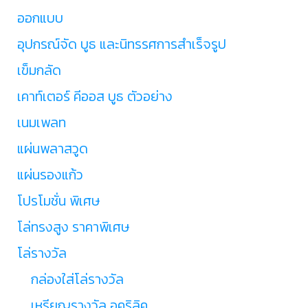
ออกแบบ
อุปกรณ์จัด บูธ และนิทรรศการสำเร็จรูป
เข็มกลัด
เคาท์เตอร์ คีออส บูธ ตัวอย่าง
เนมเพลท
แผ่นพลาสวูด
แผ่นรองแก้ว
โปรโมชั่น พิเศษ
โล่ทรงสูง ราคาพิเศษ
โล่รางวัล
กล่องใส่โล่รางวัล
เหรียญรางวัล อคริลิค