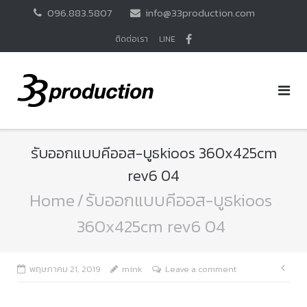
Skip
096.883.5807
info@33production.com
to
content
ติดต่อเรา
LINE
รับออกแบบคีออส-บูธkioos 360x425cm
rev6 04
Home
/
รับออกแบบคีออส-บูธkioos
360x425cm rev6 04
แนะ
พฤษภาคม 21, 2019
mink
Leave a comment
เรื่อ