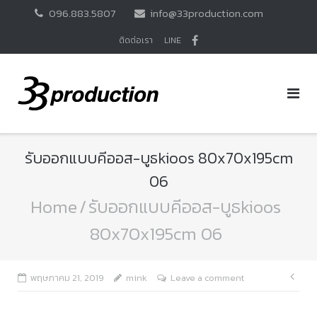
Skip
096.883.5807
info@33production.com
to
content
ติดต่อเรา
LINE
รับออกแบบคีออส-บูธkioos 80x70x195cm
06
Home
/
รับออกแบบคีออส-บูธkioos
80x70x195cm 06
แนะ
พฤษภาคม 21, 2019
mink
Leave a comment
เรื่อ