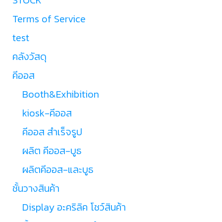
Terms of Service
test
คลังวัสดุ
คีออส
Booth&Exhibition
kiosk-คีออส
คีออส สำเร็จรูป
ผลิต คีออส-บูธ
ผลิตคีออส-และบูธ
ชั้นวางสินค้า
Display อะคริลิค โชว์สินค้า