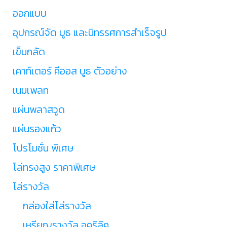
ออกแบบ
อุปกรณ์จัด บูธ และนิทรรศการสำเร็จรูป
เข็มกลัด
เคาท์เตอร์ คีออส บูธ ตัวอย่าง
เนมเพลท
แผ่นพลาสวูด
แผ่นรองแก้ว
โปรโมชั่น พิเศษ
โล่ทรงสูง ราคาพิเศษ
โล่รางวัล
กล่องใส่โล่รางวัล
เหรียญรางวัล อคริลิค