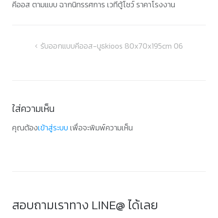
คีออส ตามแบบ ฉากนิทรรศการ เวทีตู้โชว์ ราคาโรงงาน
แนะแนว
รับออกแบบคีออส-บูธkioos 80x70x195cm 06
เรื่อง
ใส่ความเห็น
คุณต้อง
เข้าสู่ระบบ
เพื่อจะพิมพ์ความเห็น
สอบถามเราทาง LINE@ ได้เลย