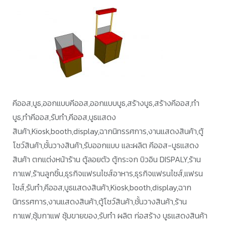
คีออส,บูธ,ออกแบบคีออส,ออกแบบบูธ,สร้างบูธ,สร้างคีออส,ทำ
บูธ,ทำคีออส,รับทำ,คีออส,บูธแสดง
สินค้า,Kiosk,booth,display,ฉากนิทรรศการ,งานแสดงสินค้า,ตู้
โชว์สินค้า,ชั้นวางสินค้า,รับออกแบบ และผลิต คีออส-บูธแสดง
สินค้า ตกแต่งหน้าร้าน ตู้ลอยตัว ตู้กระจก บิวอิน DISPALY,ร้าน
กาแฟ,ร้านลูกชิ้น,ธุรกิจแฟรนไชส์อาหาร,ธุรกิจแฟรนไชส์,แฟรน
ไชส์,รับทำ,คีออส,บูธแสดงสินค้า,Kiosk,booth,display,ฉาก
นิทรรศการ,งานแสดงสินค้า,ตู้โชว์สินค้า,ชั้นวางสินค้า,ร้าน
กาแฟ,ซุ้มกาแฟ ซุ้มขายของ,รับทำ ผลิต ก่อสร้าง บูธแสดงสินค้า