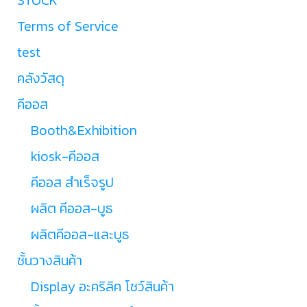
Terms of Service
test
คลังวัสดุ
คีออส
Booth&Exhibition
kiosk-คีออส
คีออส สำเร็จรูป
ผลิต คีออส-บูธ
ผลิตคีออส-และบูธ
ชั้นวางสินค้า
Display อะคริลิค โชว์สินค้า