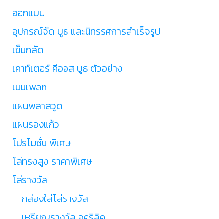
ออกแบบ
อุปกรณ์จัด บูธ และนิทรรศการสำเร็จรูป
เข็มกลัด
เคาท์เตอร์ คีออส บูธ ตัวอย่าง
เนมเพลท
แผ่นพลาสวูด
แผ่นรองแก้ว
โปรโมชั่น พิเศษ
โล่ทรงสูง ราคาพิเศษ
โล่รางวัล
กล่องใส่โล่รางวัล
เหรียญรางวัล อคริลิค