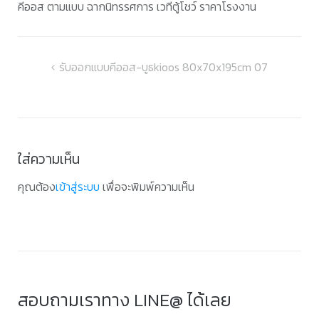
คีออส ตามแบบ ฉากนิทรรศการ เวทีตู้โชว์ ราคาโรงงาน
แนะแนว
รับออกแบบคีออส-บูธkioos 80x70x195cm 07
เรื่อง
ใส่ความเห็น
คุณต้อง
เข้าสู่ระบบ
เพื่อจะพิมพ์ความเห็น
สอบถามเราทาง LINE@ ได้เลย