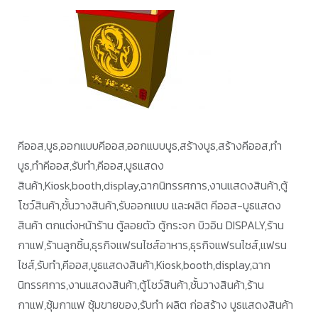
คีออส,บูธ,ออกแบบคีออส,ออกแบบบูธ,สร้างบูธ,สร้างคีออส,ทำ
บูธ,ทำคีออส,รับทำ,คีออส,บูธแสดง
สินค้า,Kiosk,booth,display,ฉากนิทรรศการ,งานแสดงสินค้า,ตู้
โชว์สินค้า,ชั้นวางสินค้า,รับออกแบบ และผลิต คีออส-บูธแสดง
สินค้า ตกแต่งหน้าร้าน ตู้ลอยตัว ตู้กระจก บิวอิน DISPALY,ร้าน
กาแฟ,ร้านลูกชิ้น,ธุรกิจแฟรนไชส์อาหาร,ธุรกิจแฟรนไชส์,แฟรน
ไชส์,รับทำ,คีออส,บูธแสดงสินค้า,Kiosk,booth,display,ฉาก
นิทรรศการ,งานแสดงสินค้า,ตู้โชว์สินค้า,ชั้นวางสินค้า,ร้าน
กาแฟ,ซุ้มกาแฟ ซุ้มขายของ,รับทำ ผลิต ก่อสร้าง บูธแสดงสินค้า