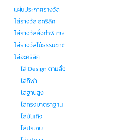
แผ่นประกาศรางวัล
โล่รางวัล อคริลิค
โล่รางวัลสั่งทำพิเศษ
โล่รางวัลไม้ธรรมชาติ
โล่อะคริลิค
โล่ Design ตามสั่ง
โล่กีฬา
โล่ฐานสูง
โล่ทรงมาตราฐาน
โล่บันเทิง
โล่ประกบ
โล่รูปดาว