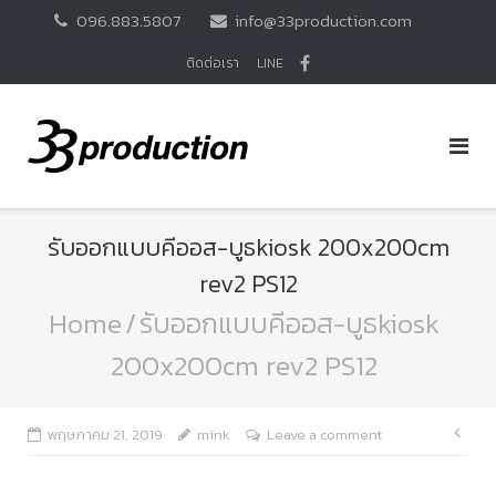
Skip
096.883.5807
info@33production.com
to
content
ติดต่อเรา
LINE
รับออกแบบคีออส-บูธkiosk 200x200cm
rev2 PS12
Home
/
รับออกแบบคีออส-บูธkiosk
200x200cm rev2 PS12
แนะ
พฤษภาคม 21, 2019
mink
Leave a comment
เรื่อ