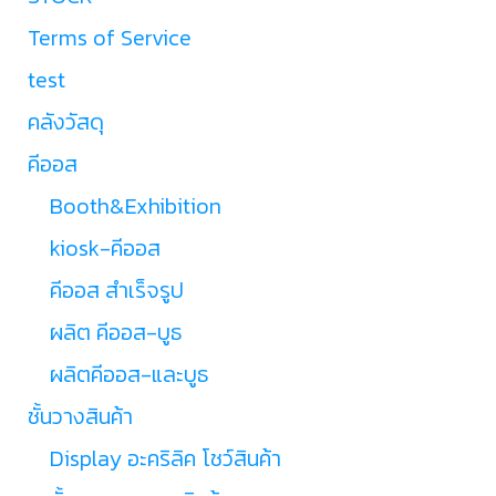
Terms of Service
test
คลังวัสดุ
คีออส
Booth&Exhibition
kiosk-คีออส
คีออส สำเร็จรูป
ผลิต คีออส-บูธ
ผลิตคีออส-และบูธ
ชั้นวางสินค้า
Display อะคริลิค โชว์สินค้า