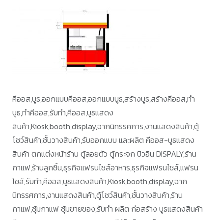
คีออส,บูธ,ออกแบบคีออส,ออกแบบบูธ,สร้างบูธ,สร้างคีออส,ทำ
บูธ,ทำคีออส,รับทำ,คีออส,บูธแสดง
สินค้า,Kiosk,booth,display,ฉากนิทรรศการ,งานแสดงสินค้า,ตู้
โชว์สินค้า,ชั้นวางสินค้า,รับออกแบบ และผลิต คีออส-บูธแสดง
สินค้า ตกแต่งหน้าร้าน ตู้ลอยตัว ตู้กระจก บิวอิน DISPALY,ร้าน
กาแฟ,ร้านลูกชิ้น,ธุรกิจแฟรนไชส์อาหาร,ธุรกิจแฟรนไชส์,แฟรน
ไชส์,รับทำ,คีออส,บูธแสดงสินค้า,Kiosk,booth,display,ฉาก
นิทรรศการ,งานแสดงสินค้า,ตู้โชว์สินค้า,ชั้นวางสินค้า,ร้าน
กาแฟ,ซุ้มกาแฟ ซุ้มขายของ,รับทำ ผลิต ก่อสร้าง บูธแสดงสินค้า