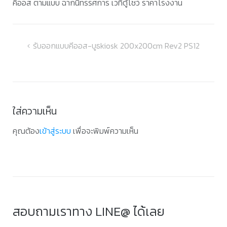
คีออส ตามแบบ ฉากนิทรรศการ เวทีตู้โชว์ ราคาโรงงาน
แนะแนว
รับออกแบบคีออส-บูธkiosk 200x200cm Rev2 PS12
เรื่อง
ใส่ความเห็น
คุณต้อง
เข้าสู่ระบบ
เพื่อจะพิมพ์ความเห็น
สอบถามเราทาง LINE@ ได้เลย