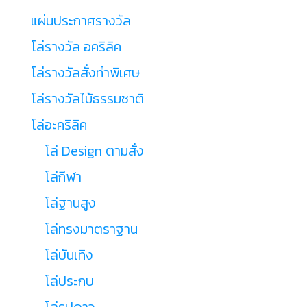
แผ่นประกาศรางวัล
โล่รางวัล อคริลิค
โล่รางวัลสั่งทำพิเศษ
โล่รางวัลไม้ธรรมชาติ
โล่อะคริลิค
โล่ Design ตามสั่ง
โล่กีฬา
โล่ฐานสูง
โล่ทรงมาตราฐาน
โล่บันเทิง
โล่ประกบ
โล่รูปดาว