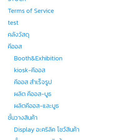
Terms of Service
test
คลังวัสดุ
คีออส
Booth&Exhibition
kiosk-คีออส
คีออส สำเร็จรูป
ผลิต คีออส-บูธ
ผลิตคีออส-และบูธ
ชั้นวางสินค้า
Display อะคริลิค โชว์สินค้า