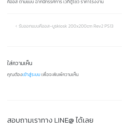
คีออส ตามแบบ ฉากนิทรรศการ เวทีตู้โชว์ ราคาโรงงาน
แนะแนว
รับออกแบบคีออส-บูธkiosk 200x200cm Rev2 PS13
เรื่อง
ใส่ความเห็น
คุณต้อง
เข้าสู่ระบบ
เพื่อจะพิมพ์ความเห็น
สอบถามเราทาง LINE@ ได้เลย