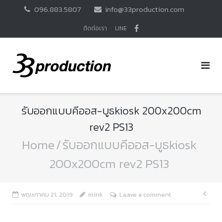
Skip
096.883.5807
info@33production.com
to
content
ติดต่อเรา
LINE
รับออกแบบคีออส-บูธkiosk 200x200cm
rev2 PS13
Home
/
รับออกแบบคีออส-บูธkiosk
200x200cm rev2 PS13
แนะ
พฤษภาคม 21, 2019
mink
Leave a comment
เรื่อ