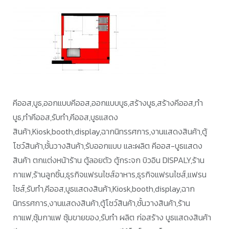
คีออส,บูธ,ออกแบบคีออส,ออกแบบบูธ,สร้างบูธ,สร้างคีออส,ทำ
บูธ,ทำคีออส,รับทำ,คีออส,บูธแสดง
สินค้า,Kiosk,booth,display,ฉากนิทรรศการ,งานแสดงสินค้า,ตู้
โชว์สินค้า,ชั้นวางสินค้า,รับออกแบบ และผลิต คีออส-บูธแสดง
สินค้า ตกแต่งหน้าร้าน ตู้ลอยตัว ตู้กระจก บิวอิน DISPALY,ร้าน
กาแฟ,ร้านลูกชิ้น,ธุรกิจแฟรนไชส์อาหาร,ธุรกิจแฟรนไชส์,แฟรน
ไชส์,รับทำ,คีออส,บูธแสดงสินค้า,Kiosk,booth,display,ฉาก
นิทรรศการ,งานแสดงสินค้า,ตู้โชว์สินค้า,ชั้นวางสินค้า,ร้าน
กาแฟ,ซุ้มกาแฟ ซุ้มขายของ,รับทำ ผลิต ก่อสร้าง บูธแสดงสินค้า