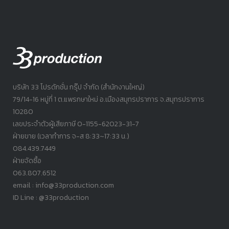
บริษัท 33 โปรดักชั่น กรุ๊ป จำกัด (สำนักงานใหญ่)
79/14-16 หมู่ที่ 1 ต.แพรกษาใหม่ อ.เมืองสมุทรปราการ จ.สมุทรปราการ
10280
เลขประจำตัวผู้เสียภาษี 0-1155-62023-31-7
ฝ่ายขาย (เวลาทำการ จ-ส 8:33~17:33 น.)
084.439.7449
ฝ่ายจัดซื้อ
063.807.6512
email : info@33production.com
ID Line : @33production