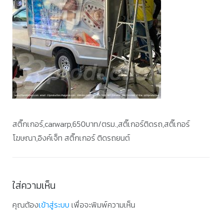
สติ๊กเกอร์,carwarp,650บาท/ตรม.,สติ๊เกอร์ติดรถ,สติ๊เกอร์
โฆษณา,อิงค์เจ็ท สติ๊กเกอร์ ติดรถยนต์
ใส่ความเห็น
คุณต้อง
เข้าสู่ระบบ
เพื่อจะพิมพ์ความเห็น