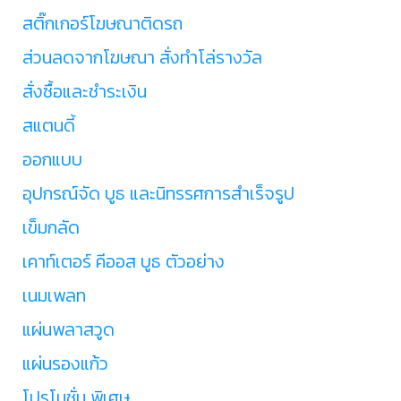
สติ๊กเกอร์โฆษณาติดรถ
ส่วนลดจากโฆษณา สั่งทำโล่รางวัล
สั่งซื้อและชำระเงิน
สแตนดี้
ออกแบบ
อุปกรณ์จัด บูธ และนิทรรศการสำเร็จรูป
เข็มกลัด
เคาท์เตอร์ คีออส บูธ ตัวอย่าง
เนมเพลท
แผ่นพลาสวูด
แผ่นรองแก้ว
โปรโมชั่น พิเศษ