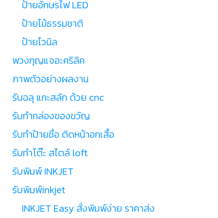
ป้ายอักษรไฟ LED
ป้ายไม้ธรรมชาติ
ป้ายไวนิล
พวงกุญแจอะคริลิค
ภาพตัวอย่างผลงาน
รับฉลุ แกะสลัก ด้วย cnc
รับทำกล่องของขวัญ
รับทำป้ายชื่อ ติดหน้าอกเสื้อ
รับทำโต๊ะ สไตล์ loft
รับพิมพ์ INKJET
รับพิมพ์inkjet
INKJET Easy สั่งพิมพ์ง่าย ราคาส่ง