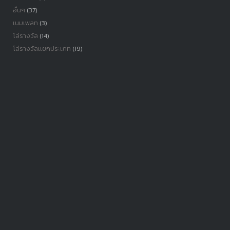
อื่นๆ
(37)
เนมเพลท
(3)
โล่รางวัล
(14)
โล่รางวัลเเยกประเภท
(19)