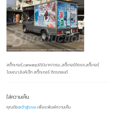
สติ๊กเกอร์,carwarp,650บาท/ตรม.,สติ๊เกอร์ติดรถ,สติ๊เกอร์
โฆษณา,อิงค์เจ็ท สติ๊กเกอร์ ติดรถยนต์
ใส่ความเห็น
คุณต้อง
เข้าสู่ระบบ
เพื่อจะพิมพ์ความเห็น