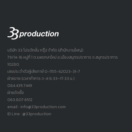
บริษัท 33 โปรดักชั่น กรุ๊ป จำกัด (สำนักงานใหญ่)
79/14-16 หมู่ที่ 1 ต.แพรกษาใหม่ อ.เมืองสมุทรปราการ จ.สมุทรปราการ
10280
เลขประจำตัวผู้เสียภาษี 0-1155-62023-31-7
ฝ่ายขาย (เวลาทำการ จ-ส 8:33~17:33 น.)
084.439.7449
ฝ่ายจัดซื้อ
063.807.6512
email : info@33production.com
ID Line : @33production