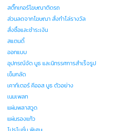
สติ๊กเกอร์โฆษณาติดรถ
ส่วนลดจากโฆษณา สั่งทำโล่รางวัล
สั่งซื้อและชำระเงิน
สแตนดี้
ออกแบบ
อุปกรณ์จัด บูธ และนิทรรศการสำเร็จรูป
เข็มกลัด
เคาท์เตอร์ คีออส บูธ ตัวอย่าง
เนมเพลท
แผ่นพลาสวูด
แผ่นรองแก้ว
โปรโมชั่น พิเศษ