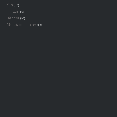
อื่นๆ
(37)
เนมเพลท
(3)
โล่รางวัล
(14)
โล่รางวัลเเยกประเภท
(19)