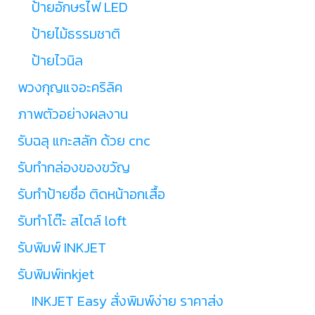
ป้ายอักษรไฟ LED
ป้ายไม้ธรรมชาติ
ป้ายไวนิล
พวงกุญแจอะคริลิค
ภาพตัวอย่างผลงาน
รับฉลุ แกะสลัก ด้วย cnc
รับทำกล่องของขวัญ
รับทำป้ายชื่อ ติดหน้าอกเสื้อ
รับทำโต๊ะ สไตล์ loft
รับพิมพ์ INKJET
รับพิมพ์inkjet
INKJET Easy สั่งพิมพ์ง่าย ราคาส่ง