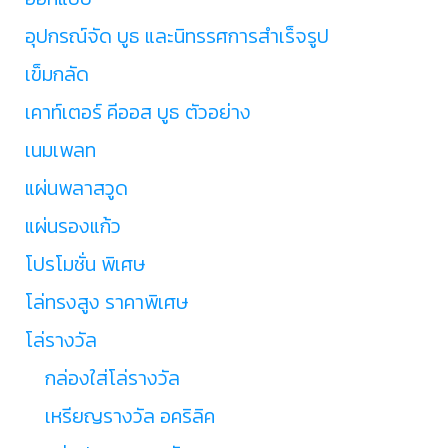
อุปกรณ์จัด บูธ และนิทรรศการสำเร็จรูป
เข็มกลัด
เคาท์เตอร์ คีออส บูธ ตัวอย่าง
เนมเพลท
แผ่นพลาสวูด
แผ่นรองแก้ว
โปรโมชั่น พิเศษ
โล่ทรงสูง ราคาพิเศษ
โล่รางวัล
กล่องใส่โล่รางวัล
เหรียญรางวัล อคริลิค