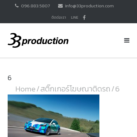
Skip
096.883.5807
info@33production.com
to
content
ติดต่อเรา
LINE
6
Home
/
สติ๊กเกอร์โฆษณาติดรถ
/
6