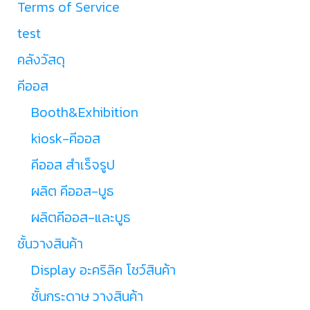
Terms of Service
test
คลังวัสดุ
คีออส
Booth&Exhibition
kiosk-คีออส
คีออส สำเร็จรูป
ผลิต คีออส-บูธ
ผลิตคีออส-และบูธ
ชั้นวางสินค้า
Display อะคริลิค โชว์สินค้า
ชั้นกระดาษ วางสินค้า