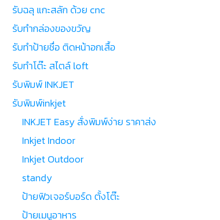
รับฉลุ แกะสลัก ด้วย cnc
รับทำกล่องของขวัญ
รับทำป้ายชื่อ ติดหน้าอกเสื้อ
รับทำโต๊ะ สไตล์ loft
รับพิมพ์ INKJET
รับพิมพ์inkjet
INKJET Easy สั่งพิมพ์ง่าย ราคาส่ง
Inkjet Indoor
Inkjet Outdoor
standy
ป้ายฟิวเจอร์บอร์ด ตั้งโต๊ะ
ป้ายเมนูอาหาร