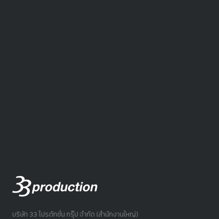
บริษัท 33 โปรดักชั่น กรุ๊ป จำกัด (สำนักงานใหญ่)