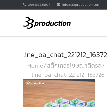
Skip
096.883.5807
info@33production.com
to
content
line_oa_chat_221212_1637
Home
/
สติ๊กเกอร์โฆษณาติดรถ
/
line_oa_chat_221212_163726