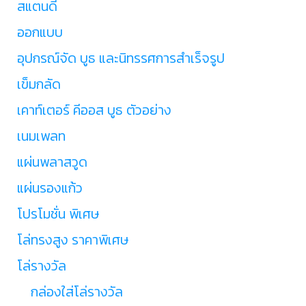
สแตนดี้
ออกแบบ
อุปกรณ์จัด บูธ และนิทรรศการสำเร็จรูป
เข็มกลัด
เคาท์เตอร์ คีออส บูธ ตัวอย่าง
เนมเพลท
แผ่นพลาสวูด
แผ่นรองแก้ว
โปรโมชั่น พิเศษ
โล่ทรงสูง ราคาพิเศษ
โล่รางวัล
กล่องใส่โล่รางวัล