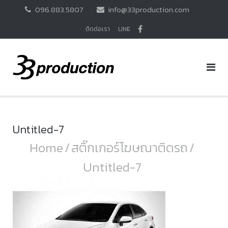
Skip
096.883.5807
info@33production.com
to
content
ติดต่อเรา
LINE
Untitled-7
Home
/
สติ๊กเกอร์โฆษณาติดรถ
/
Untitled-7