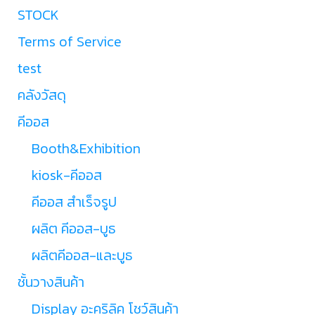
STOCK
Terms of Service
test
คลังวัสดุ
คีออส
Booth&Exhibition
kiosk-คีออส
คีออส สำเร็จรูป
ผลิต คีออส-บูธ
ผลิตคีออส-และบูธ
ชั้นวางสินค้า
Display อะคริลิค โชว์สินค้า