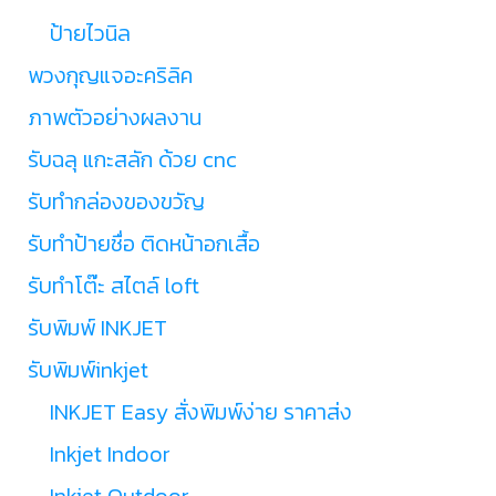
ป้ายไวนิล
พวงกุญแจอะคริลิค
ภาพตัวอย่างผลงาน
รับฉลุ แกะสลัก ด้วย cnc
รับทำกล่องของขวัญ
รับทำป้ายชื่อ ติดหน้าอกเสื้อ
รับทำโต๊ะ สไตล์ loft
รับพิมพ์ INKJET
รับพิมพ์inkjet
INKJET Easy สั่งพิมพ์ง่าย ราคาส่ง
Inkjet Indoor
Inkjet Outdoor