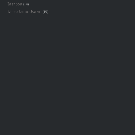
โล่รางวัล
(14)
โล่รางวัลเเยกประเภท
(19)