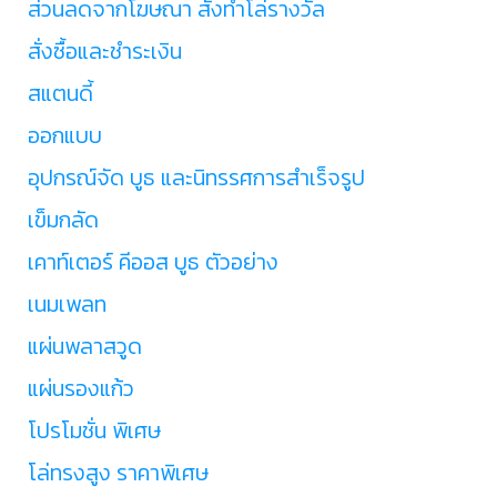
ส่วนลดจากโฆษณา สั่งทำโล่รางวัล
สั่งซื้อและชำระเงิน
สแตนดี้
ออกแบบ
อุปกรณ์จัด บูธ และนิทรรศการสำเร็จรูป
เข็มกลัด
เคาท์เตอร์ คีออส บูธ ตัวอย่าง
เนมเพลท
แผ่นพลาสวูด
แผ่นรองแก้ว
โปรโมชั่น พิเศษ
โล่ทรงสูง ราคาพิเศษ