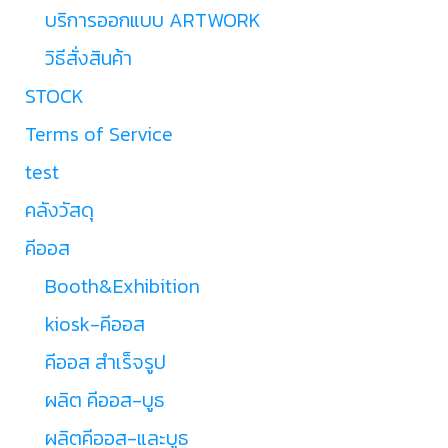
บริการออกแบบ ARTWORK
วิธีสั่งสินค้า
STOCK
Terms of Service
test
คลังวัสดุ
คีออส
Booth&Exhibition
kiosk-คีออส
คีออส สำเร็จรูป
ผลิต คีออส-บูธ
ผลิตคีออส-และบูธ