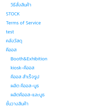
วิธีสั่งสินค้า
STOCK
Terms of Service
test
คลังวัสดุ
คีออส
Booth&Exhibition
kiosk-คีออส
คีออส สำเร็จรูป
ผลิต คีออส-บูธ
ผลิตคีออส-และบูธ
ชั้นวางสินค้า