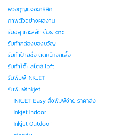
พวงกุญแจอะคริลิค
ภาพตัวอย่างผลงาน
รับฉลุ แกะสลัก ด้วย cnc
รับทำกล่องของขวัญ
รับทำป้ายชื่อ ติดหน้าอกเสื้อ
รับทำโต๊ะ สไตล์ loft
รับพิมพ์ INKJET
รับพิมพ์inkjet
INKJET Easy สั่งพิมพ์ง่าย ราคาส่ง
Inkjet Indoor
Inkjet Outdoor
standy