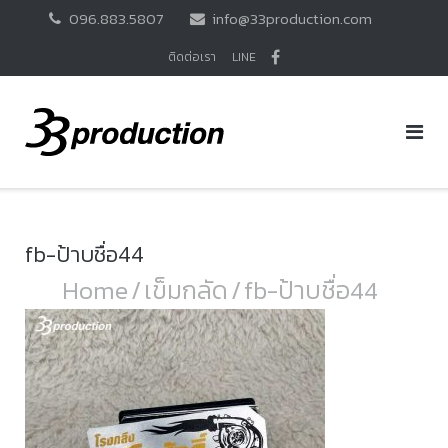
Skip
096.883.5807
info@33production.com
to
content
ติดต่อเรา
LINE
fb-ป้าบชื่อ44
Home
/
เข็มกลัด
/
fb-ป้าบชื่อ44