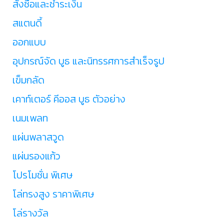
สั่งซื้อและชำระเงิน
สแตนดี้
ออกแบบ
อุปกรณ์จัด บูธ และนิทรรศการสำเร็จรูป
เข็มกลัด
เคาท์เตอร์ คีออส บูธ ตัวอย่าง
เนมเพลท
แผ่นพลาสวูด
แผ่นรองแก้ว
โปรโมชั่น พิเศษ
โล่ทรงสูง ราคาพิเศษ
โล่รางวัล