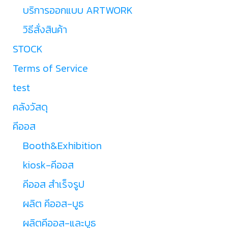
บริการออกแบบ ARTWORK
วิธีสั่งสินค้า
STOCK
Terms of Service
test
คลังวัสดุ
คีออส
Booth&Exhibition
kiosk-คีออส
คีออส สำเร็จรูป
ผลิต คีออส-บูธ
ผลิตคีออส-และบูธ