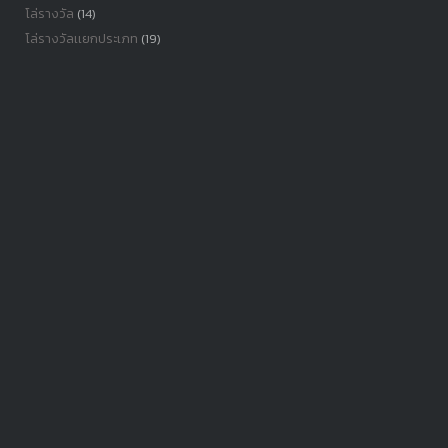
โล่รางวัล
(14)
โล่รางวัลเเยกประเภท
(19)