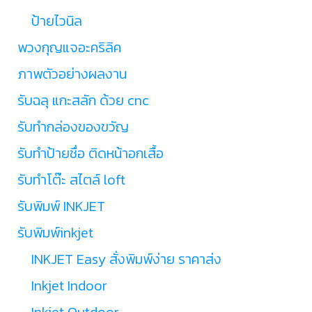
ป้ายไวนิล
พวงกุญแจอะคริลิค
ภาพตัวอย่างผลงาน
รับฉลุ แกะสลัก ด้วย cnc
รับทำกล่องของขวัญ
รับทำป้ายชื่อ ติดหน้าอกเสื้อ
รับทำโต๊ะ สไตล์ loft
รับพิมพ์ INKJET
รับพิมพ์inkjet
INKJET Easy สั่งพิมพ์ง่าย ราคาส่ง
Inkjet Indoor
Inkjet Outdoor