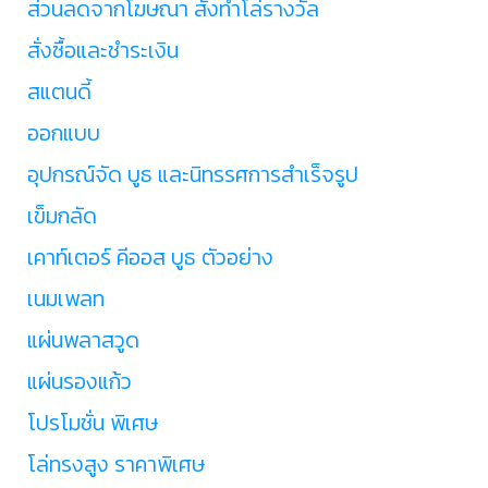
ส่วนลดจากโฆษณา สั่งทำโล่รางวัล
สั่งซื้อและชำระเงิน
สแตนดี้
ออกแบบ
อุปกรณ์จัด บูธ และนิทรรศการสำเร็จรูป
เข็มกลัด
เคาท์เตอร์ คีออส บูธ ตัวอย่าง
เนมเพลท
แผ่นพลาสวูด
แผ่นรองแก้ว
โปรโมชั่น พิเศษ
โล่ทรงสูง ราคาพิเศษ