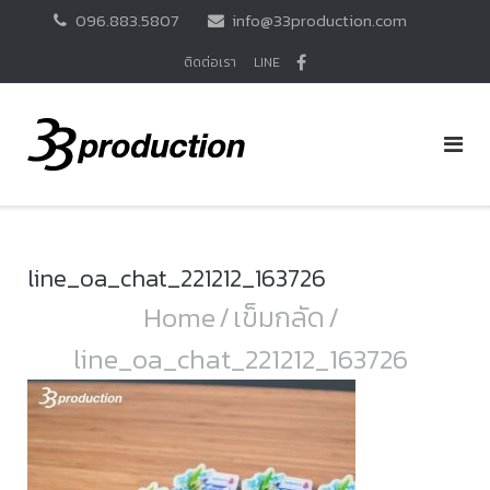
Skip
096.883.5807
info@33production.com
to
content
ติดต่อเรา
LINE
line_oa_chat_221212_163726
Home
/
เข็มกลัด
/
line_oa_chat_221212_163726