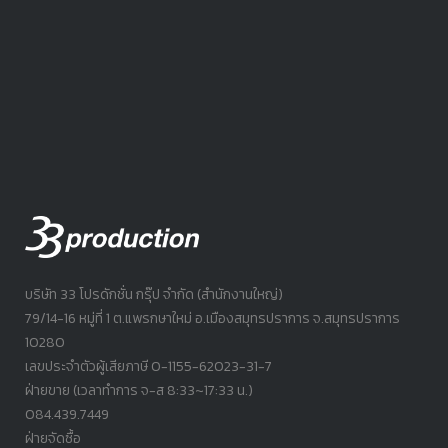
บริษัท 33 โปรดักชั่น กรุ๊ป จำกัด (สำนักงานใหญ่)
79/14-16 หมู่ที่ 1 ต.แพรกษาใหม่ อ.เมืองสมุทรปราการ จ.สมุทรปราการ
10280
เลขประจำตัวผู้เสียภาษี 0-1155-62023-31-7
ฝ่ายขาย (เวลาทำการ จ-ส 8:33~17:33 น.)
084.439.7449
ฝ่ายจัดซื้อ