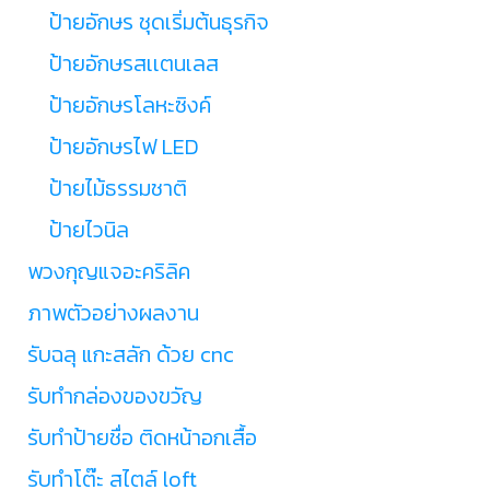
ป้ายอักษร ชุดเริ่มต้นธุรกิจ
ป้ายอักษรสเเตนเลส
ป้ายอักษรโลหะซิงค์
ป้ายอักษรไฟ LED
ป้ายไม้ธรรมชาติ
ป้ายไวนิล
พวงกุญแจอะคริลิค
ภาพตัวอย่างผลงาน
รับฉลุ แกะสลัก ด้วย cnc
รับทำกล่องของขวัญ
รับทำป้ายชื่อ ติดหน้าอกเสื้อ
รับทำโต๊ะ สไตล์ loft