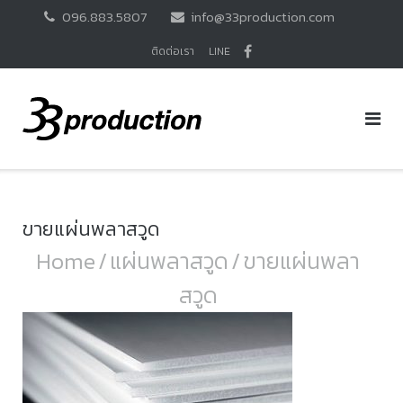
Skip
096.883.5807
info@33production.com
to
content
ติดต่อเรา
LINE
ขายแผ่นพลาสวูด
Home
/
แผ่นพลาสวูด
/
ขายแผ่นพลา
สวูด