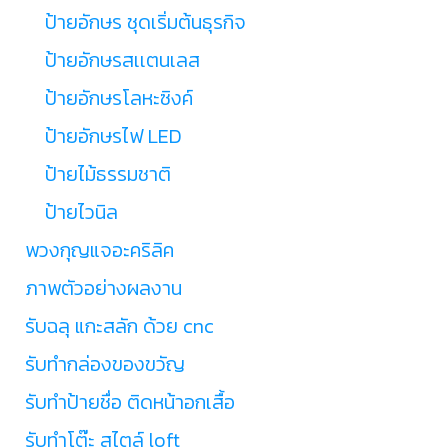
ป้ายอักษร ชุดเริ่มต้นธุรกิจ
ป้ายอักษรสเเตนเลส
ป้ายอักษรโลหะซิงค์
ป้ายอักษรไฟ LED
ป้ายไม้ธรรมชาติ
ป้ายไวนิล
พวงกุญแจอะคริลิค
ภาพตัวอย่างผลงาน
รับฉลุ แกะสลัก ด้วย cnc
รับทำกล่องของขวัญ
รับทำป้ายชื่อ ติดหน้าอกเสื้อ
รับทำโต๊ะ สไตล์ loft