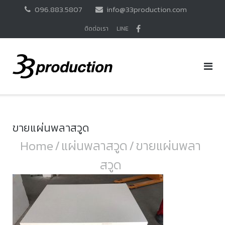
Skip
096.883.5807
info@33production.com
to
content
ติดต่อเรา
LINE
ขายแผ่นพลาสวูด
Home
/
แผ่นพลาสวูด
/
ขายแผ่นพลา
สวูด