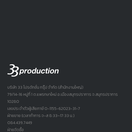
บริษัท 33 โปรดักชั่น กรุ๊ป จำกัด (สำนักงานใหญ่)
79/14-16 หมู่ที่ 1 ต.แพรกษาใหม่ อ.เมืองสมุทรปราการ จ.สมุทรปราการ
10280
เลขประจำตัวผู้เสียภาษี 0-1155-62023-31-7
ฝ่ายขาย (เวลาทำการ จ-ส 8:33~17:33 น.)
084.439.7449
ฝ่ายจัดซื้อ