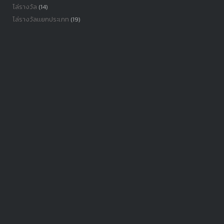
โล่รางวัล
(14)
โล่รางวัลเเยกประเภท
(19)