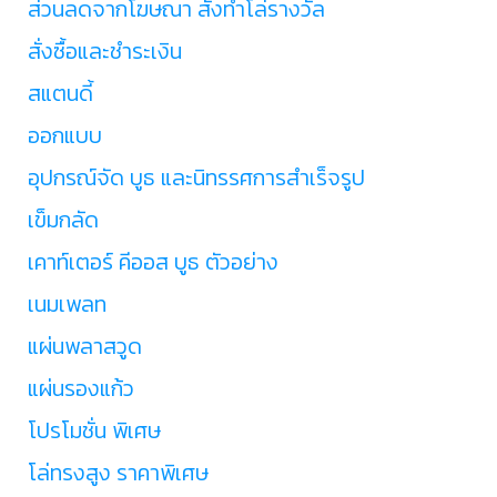
ส่วนลดจากโฆษณา สั่งทำโล่รางวัล
สั่งซื้อและชำระเงิน
สแตนดี้
ออกแบบ
อุปกรณ์จัด บูธ และนิทรรศการสำเร็จรูป
เข็มกลัด
เคาท์เตอร์ คีออส บูธ ตัวอย่าง
เนมเพลท
แผ่นพลาสวูด
แผ่นรองแก้ว
โปรโมชั่น พิเศษ
โล่ทรงสูง ราคาพิเศษ