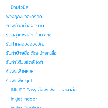
ป้ายไวนิล
พวงกุญแจอะคริลิค
ภาพตัวอย่างผลงาน
รับฉลุ แกะสลัก ด้วย cnc
รับทำกล่องของขวัญ
รับทำป้ายชื่อ ติดหน้าอกเสื้อ
รับทำโต๊ะ สไตล์ loft
รับพิมพ์ INKJET
รับพิมพ์inkjet
INKJET Easy สั่งพิมพ์ง่าย ราคาส่ง
Inkjet Indoor
Inkjet Outdoor