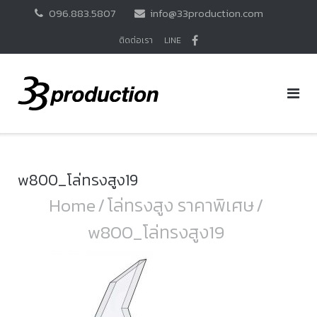
Skip
096.883.5807
info@33production.com
to
content
ติดต่อเรา
LINE
w800_โล่ทรงสูง19
Home
/
โล่ทรงสูง ราคาพิเศษ
/
w800_โล่ทรงสูง19